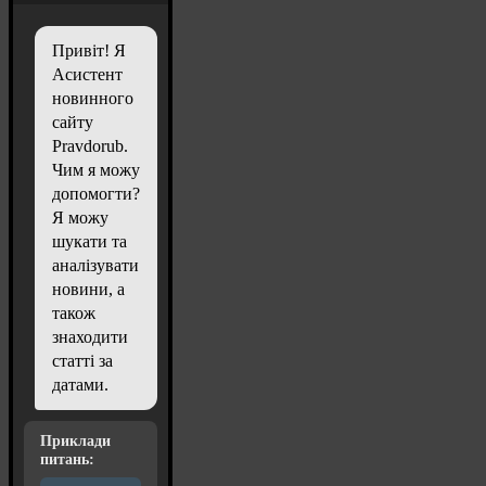
Привіт! Я
Асистент
новинного
сайту
Pravdorub.
Чим я можу
допомогти?
Я можу
шукати та
аналізувати
новини, а
також
знаходити
статті за
датами.
Приклади
питань: