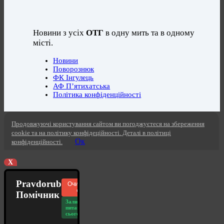
Новини з усіх
ОТГ
в одну мить та в одному
місті.
Новини
Поворознюк
ФК Інгулець
АФ П’ятихатська
Політика конфіденційності
Продовжуючі користування сайтом ви погоджуєтеся на збереження
cookie та на політику конфідеційності. Деталі в політиці
Ок
конфіденційності.
X
Pravdorub
Очистити
чат
Помічник
Залишилось
питань
сьогодні: 20