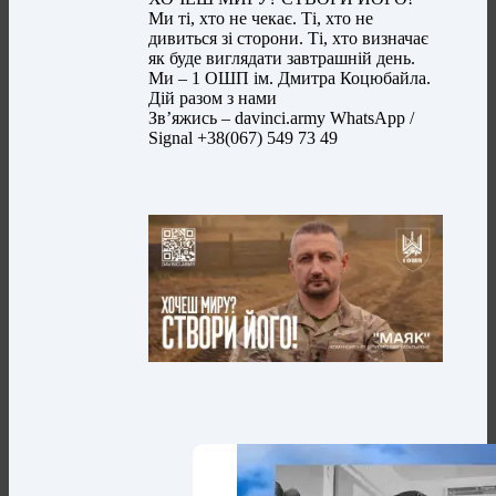
Ми ті, хто не чекає. Ті, хто не
дивиться зі сторони. Ті, хто визначає
як буде виглядати завтрашній день.
Ми – 1 ОШП ім. Дмитра Коцюбайла.
Дій разом з нами
Зв’яжись – davinci.army WhatsApp /
Signal +38(067) 549 73 49