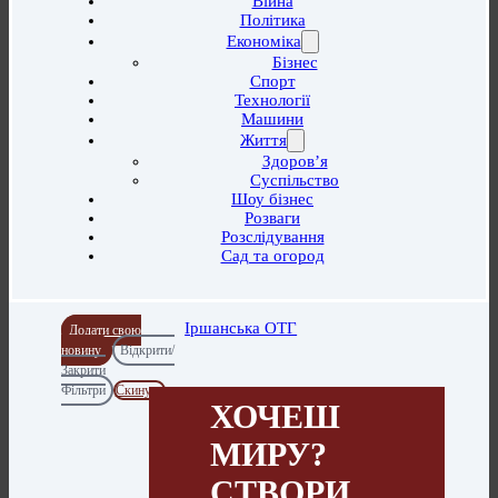
Війна
Політика
Економіка
Бізнес
Спорт
Технології
Машини
Життя
Здоров’я
Суспільство
Шоу бізнес
Розваги
Розслідування
Сад та огород
Іршанська ОТГ
Додати свою
новину
Відкрити/
Закрити
Фільтри
Скинути
ХОЧЕШ
МИРУ?
СТВОРИ