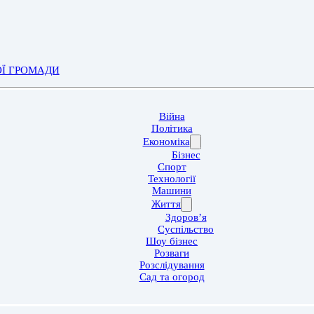
ОЇ ГРОМАДИ
Війна
Політика
Економіка
Бізнес
Спорт
Технології
Машини
Життя
Здоров’я
Суспільство
Шоу бізнес
Розваги
Розслідування
Сад та огород