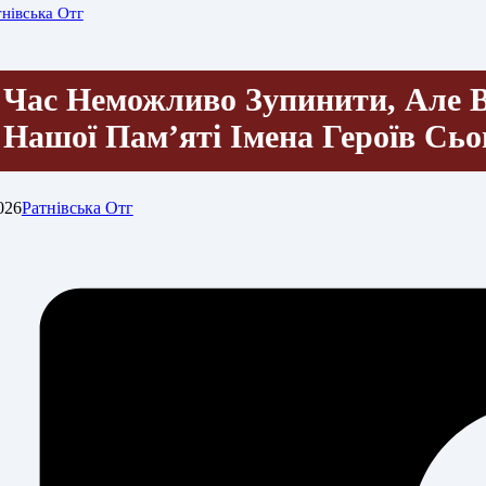
тнівська Отг
Час Неможливо Зупинити, Але Ві
Нашої Пам’яті Імена Героїв Сь
026
Ратнівська Отг