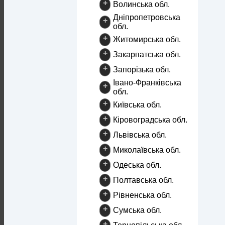
+
Волинська обл.
Дніпропетровська
+
обл.
+
Житомирська обл.
+
Закарпатська обл.
+
Запорізька обл.
Івано-Франківська
+
обл.
+
Київська обл.
+
Кіровоградська обл.
+
Львівська обл.
+
Миколаївська обл.
+
Одеська обл.
+
Полтавська обл.
+
Рівненська обл.
+
Сумська обл.
+