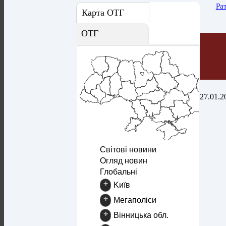
Ра
Карта ОТГ
ОТГ
27.01.2
Світові новини
Огляд новин
Глобальні
+
Kиїв
+
Mегаполіси
+
Вінницька обл.