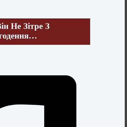
н Не Зітре З
огодення…