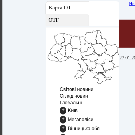
Не
Карта ОТГ
ОТГ
27.01.2
Світові новини
Огляд новин
Глобальні
+
Kиїв
+
Mегаполіси
+
Вінницька обл.