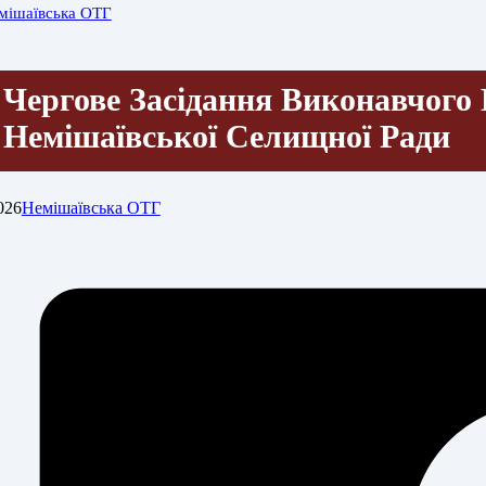
мішаївська ОТГ
Чергове Засідання Виконавчого 
Немішаївської Селищної Ради
026
Немішаївська ОТГ