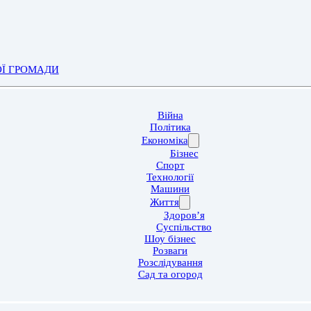
ОЇ ГРОМАДИ
Війна
Політика
Економіка
Бізнес
Спорт
Технології
Машини
Життя
Здоров’я
Суспільство
Шоу бізнес
Розваги
Розслідування
Сад та огород