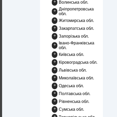
+
Волинська обл.
Дніпропетровська
+
обл.
+
Житомирська обл.
+
Закарпатська обл.
+
Запорізька обл.
Івано-Франківська
+
обл.
+
Київська обл.
+
Кіровоградська обл.
+
Львівська обл.
+
Миколаївська обл.
+
Одеська обл.
+
Полтавська обл.
+
Рівненська обл.
+
Сумська обл.
+