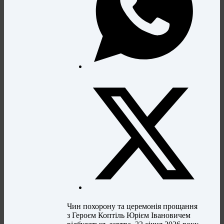
Чин похорону та церемонія прощання
з Героєм Коптіль Юрієм Івановичем