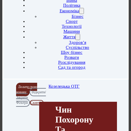
Війна
Політика
Економіка
Бізнес
Спорт
Технології
Машини
Життя
Здоров’я
Суспільство
Шоу бізнес
Розваги
Розслідування
Сад та огород
Козелецька ОТГ
Додати свою
новину
Відкрити/
Закрити
Фільтри
Скинути
Чин
Похорону
Та