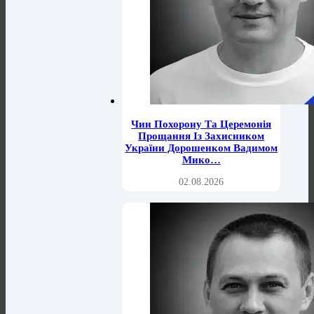
Чин Похорону Та Церемонія
Прощання Із Захисником
України Дорошенком Вадимом
Мико…
02.08.2026