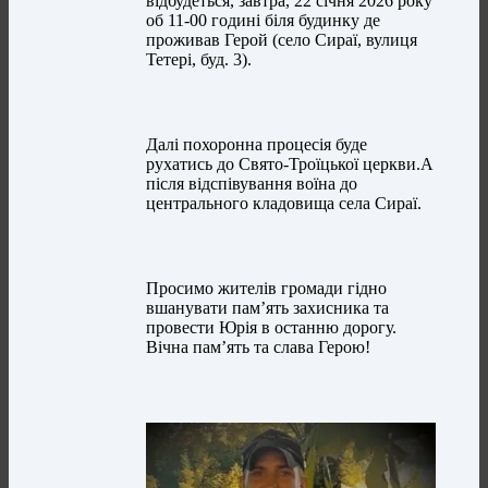
відбудеться, завтра, 22 січня 2026 року
об 11-00 годині біля будинку де
проживав Герой (село Сираї, вулиця
Тетері, буд. 3).
Далі похоронна процесія буде
рухатись до Свято-Троїцької церкви.А
після відспівування воїна до
центрального кладовища села Сираї.
Просимо жителів громади гідно
вшанувати пам’ять захисника та
провести Юрія в останню дорогу.
Вічна пам’ять та слава Герою!