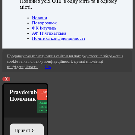
Новини з усіх
ОТГ
в одну мить та в одному
місті.
Новини
Поворознюк
ФК Інгулець
АФ П’ятихатська
Політика конфіденційності
Продовжуючі користування сайтом ви погоджуєтеся на збереження
cookie та на політику конфідеційності. Деталі в політиці
Ок
конфіденційності.
X
Pravdorub
Очистити
чат
Помічник
Залишилось
питань
сьогодні: 20
Привіт! Я