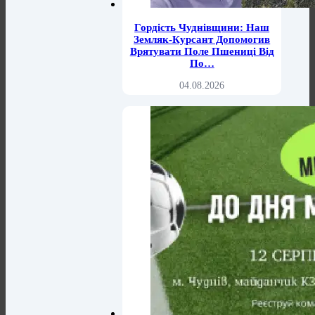
Гордість Чуднівщини: Наш
Земляк-Курсант Допомогив
Врятувати Поле Пшениці Від
По…
04.08.2026