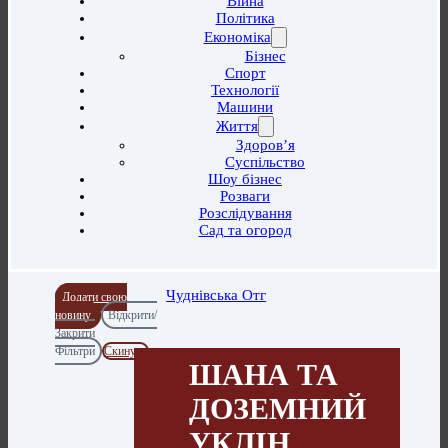
Війна
Політика
Економіка
Бізнес
Спорт
Технології
Машини
Життя
Здоров’я
Суспільство
Шоу бізнес
Розваги
Розслідування
Сад та огород
Чуднівська Отг
Додати свою
новину
Відкрити/
Закрити
Фільтри
Скинути
ШАНА ТА
ДОЗЕМНИЙ
УКЛІН