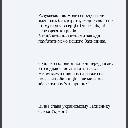
Розуміємо, що жодні співчуття не
зменшать біль втрати, жодне слово не
втамує тугу в серці ні через рік, ні
через десятки років.
З глибокою повагою ми завжди
пам’ятатимемо нашого Захисника.
Схилімо голови в пошані перед тими,
хто віддав своє життя за нас…
Не зможемо повернути до життя
полеглих оборонців, але можемо
зберегти пам’ять про них!
Вічна слава українському Захиснику!
Слава Україні!