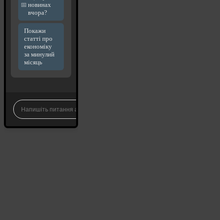
новинах
вчора?
Покажи
статті про
економіку
за минулий
місяць