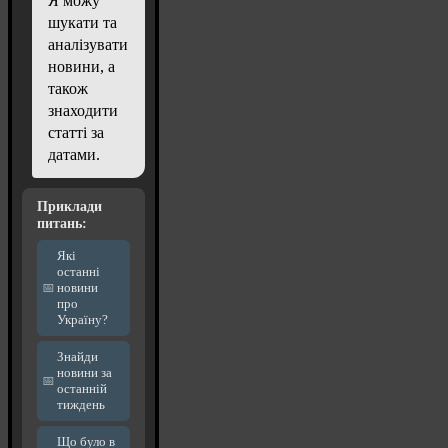
Я можу
шукати та
аналізувати
новини, а
також
знаходити
статті за
датами.
Приклади
питань:
Які
останні
новини
про
Україну?
Знайди
новини за
останній
тиждень
Що було в