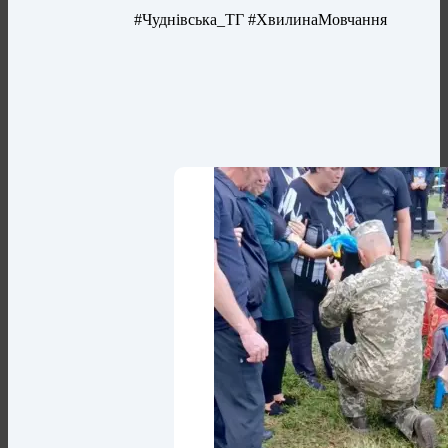
#Чуднівська_ТГ #ХвилинаМовчання