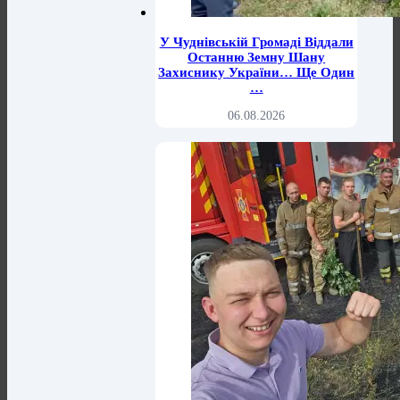
У Чуднівській Громаді Віддали
Останню Земну Шану
Захиснику України… Ще Один
…
06.08.2026