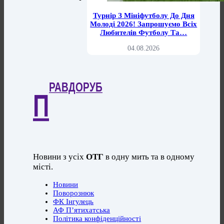
Турнір З Мініфутболу До Дня
Молоді 2026! Запрошуємо Всіх
Любителів Футболу Та…
04.08.2026
РАВДОРУБ
П
Новини з усіх
ОТГ
в одну мить та в одному
місті.
Новини
Поворознюк
ФК Інгулець
АФ П’ятихатська
Політика конфіденційності