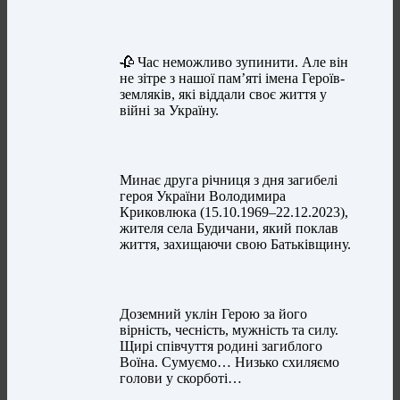
🥀 Час неможливо зупинити. Але він
не зітре з нашої пам’яті імена Героїв-
земляків, які віддали своє життя у
війні за Україну.
Минає друга річниця з дня загибелі
героя України Володимира
Криковлюка (15.10.1969–22.12.2023),
жителя села Будичани, який поклав
життя, захищаючи свою Батьківщину.
Доземний уклін Герою за його
вірність, чесність, мужність та силу.
Щирі співчуття родині загиблого
Воїна. Сумуємо… Низько схиляємо
голови у скорботі…