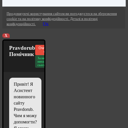
Продовжуючі користування сайтом ви погоджуєтеся на збереження
cookie та на політику конфідеційності. Деталі в політиці
Ок
конфіденційності.
X
Pravdorub
Очистити
чат
Помічник
Залишилось
питань
сьогодні: 20
Привіт! Я
Асистент
новинного
сайту
Pravdorub.
Чим я можу
допомогти?