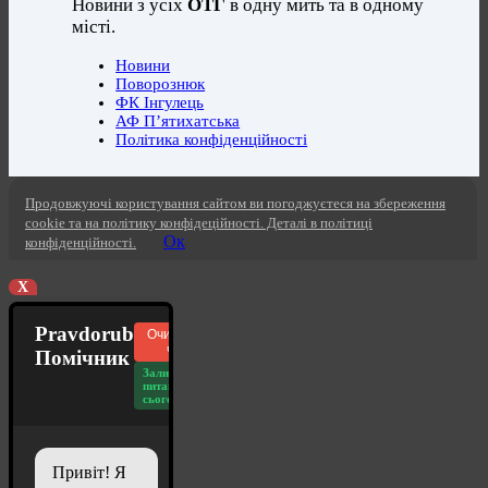
Новини з усіх
ОТГ
в одну мить та в одному
місті.
Новини
Поворознюк
ФК Інгулець
АФ П’ятихатська
Політика конфіденційності
Продовжуючі користування сайтом ви погоджуєтеся на збереження
cookie та на політику конфідеційності. Деталі в політиці
Ок
конфіденційності.
X
Pravdorub
Очистити
чат
Помічник
Залишилось
питань
сьогодні: 20
Привіт! Я