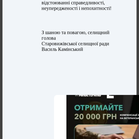
відстоюванні справедливості,
неупередженості і непохитності!
З шаною та повагою, селищний
голова
Старовижівської селищної ради
Василь Камінський