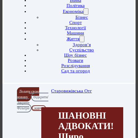
Війна
Політика
Економіка
Бізнес
Спорт
Технології
Машини
Життя
Здоров’я
Суспільство
Шоу бізнес
Розваги
Розслідування
Сад та огород
Старовижівська Отг
Додати свою
новину
Відкрити/
Закрити
Фільтри
Скинути
ШАНОВНІ
АДВОКАТИ!
Щиро