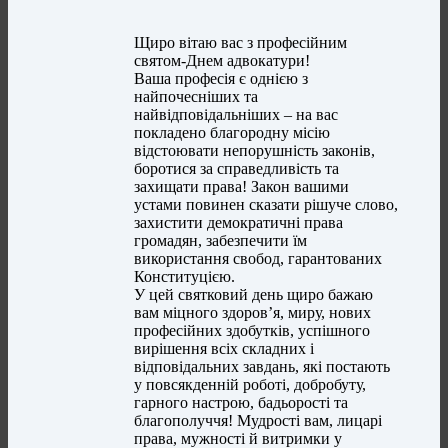
Щиро вітаю вас з професійним
святом-Днем адвокатури!
Ваша професія є однією з
найпочесніших та
найвідповідальніших – на вас
покладено благородну місію
відстоювати непорушність законів,
боротися за справедливість та
захищати права! Закон вашими
устами повинен сказати рішуче слово,
захистити демократичні права
громадян, забезпечити їм
використання свобод, гарантованих
Конституцією.
У цей святковий день щиро бажаю
вам міцного здоров’я, миру, нових
професійних здобутків, успішного
вирішення всіх складних і
відповідальних завдань, які постають
у повсякденній роботі, добробуту,
гарного настрою, бадьорості та
благополуччя! Мудрості вам, лицарі
права, мужності й витримки у