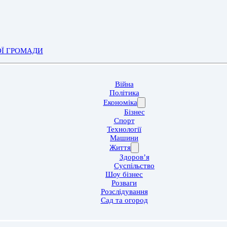
ОЇ ГРОМАДИ
Війна
Політика
Економіка
Бізнес
Спорт
Технології
Машини
Життя
Здоров’я
Суспільство
Шоу бізнес
Розваги
Розслідування
Сад та огород