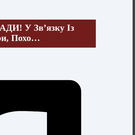
! У Зв’язку Із
ри, Похо…