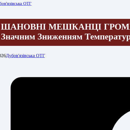
бов'язівська ОТГ
ШАНОВНІ МЕШКАНЦІ ГРОМАДИ
Значним Зниженням Температу
026
Дубов'язівська ОТГ