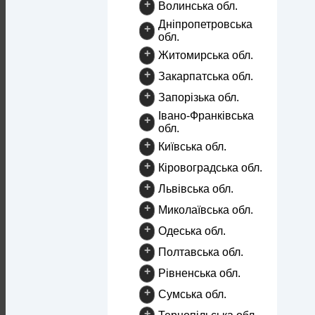
+
Волинська обл.
Дніпропетровська
+
обл.
+
Житомирська обл.
+
Закарпатська обл.
+
Запорізька обл.
Івано-Франківська
+
обл.
+
Київська обл.
+
Кіровоградська обл.
+
Львівська обл.
+
Миколаївська обл.
+
Одеська обл.
+
Полтавська обл.
+
Рівненська обл.
+
Сумська обл.
+