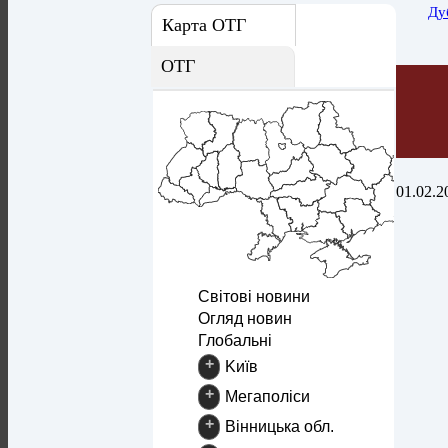
Ду
Карта ОТГ
ОТГ
01.02.2
Світові новини
Огляд новин
Глобальні
+
Kиїв
+
Mегаполіси
+
Вінницька обл.