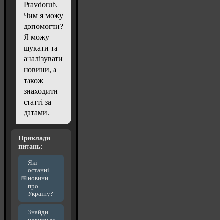
Pravdorub.
Чим я можу
допомогти?
Я можу
шукати та
аналізувати
новини, а
також
знаходити
статті за
датами.
Приклади
питань:
Які
останні
новини
про
Україну?
Знайди
новини за