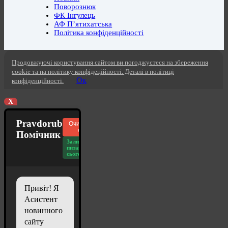
Поворознюк
ФК Інгулець
АФ П’ятихатська
Політика конфіденційності
Продовжуючі користування сайтом ви погоджуєтеся на збереження
cookie та на політику конфідеційності. Деталі в політиці
Ок
конфіденційності.
X
Pravdorub
Очистити
чат
Помічник
Залишилось
питань
сьогодні: 20
Привіт! Я
Асистент
новинного
сайту