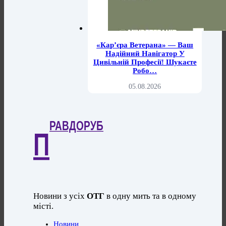
«Кар’єра Ветерана» — Ваш
Надійний Навігатор У
Цивільній Професії! Шукаєте
Робо…
05.08.2026
РАВДОРУБ
П
Новини з усіх
ОТГ
в одну мить та в одному
місті.
Новини