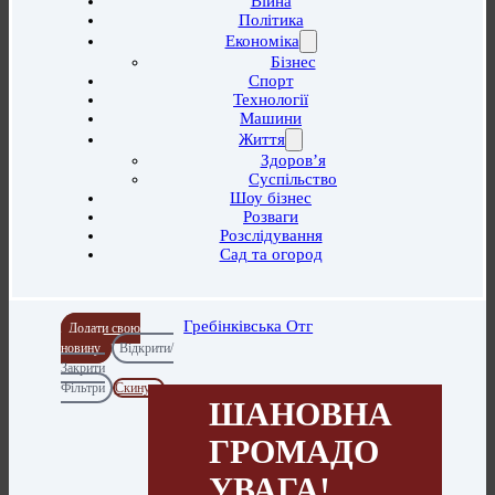
Війна
Політика
Економіка
Бізнес
Спорт
Технології
Машини
Життя
Здоров’я
Суспільство
Шоу бізнес
Розваги
Розслідування
Сад та огород
Гребінківська Отг
Додати свою
новину
Відкрити/
Закрити
Фільтри
Скинути
ШАНОВНА
ГРОМАДО
УВАГА!