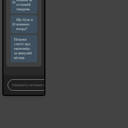
останній
тиждень
Що було в
новинах
вчора?
Покажи
статті про
економіку
за минулий
місяць