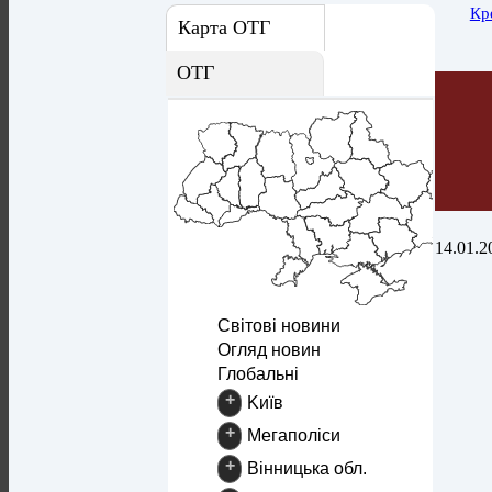
Кр
Карта ОТГ
ОТГ
14.01.2
Світові новини
Огляд новин
Глобальні
+
Kиїв
+
Mегаполіси
+
Вінницька обл.