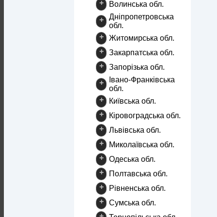
+
Волинська обл.
Дніпропетровська
+
обл.
+
Житомирська обл.
+
Закарпатська обл.
+
Запорізька обл.
Івано-Франківська
+
обл.
+
Київська обл.
+
Кіровоградська обл.
+
Львівська обл.
+
Миколаївська обл.
+
Одеська обл.
+
Полтавська обл.
+
Рівненська обл.
+
Сумська обл.
+