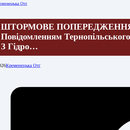
еменецька Отг
ШТОРМОВЕ ПОПЕРЕДЖЕННЯ
Повідомленням Тернопільського
З Гідро…
026
Кременецька Отг