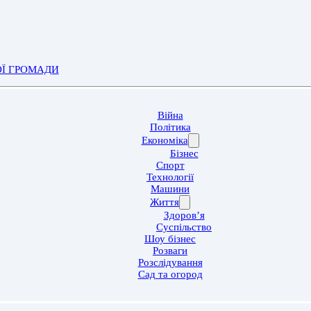
ОЇ ГРОМАДИ
Війна
Політика
Економіка
Бізнес
Спорт
Технології
Машини
Життя
Здоров’я
Суспільство
Шоу бізнес
Розваги
Розслідування
Сад та огород