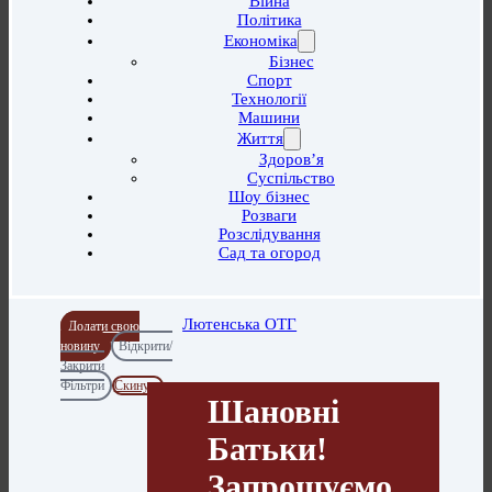
Війна
Політика
Економіка
Бізнес
Спорт
Технології
Машини
Життя
Здоров’я
Суспільство
Шоу бізнес
Розваги
Розслідування
Сад та огород
Лютенська ОТГ
Додати свою
новину
Відкрити/
Закрити
Фільтри
Скинути
Шановні
Батьки!
Запрошуємо