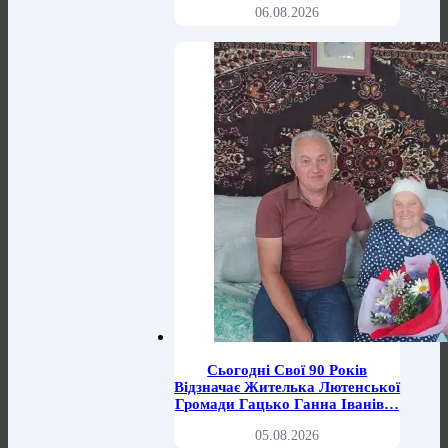
06.08.2026
Сьогодні Свої 90 Років
Відзначає Жителька Лютенської
Громади Гацько Ганна Іванів…
05.08.2026