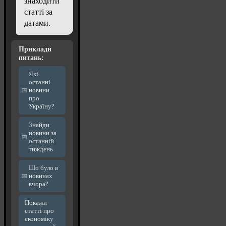
знаходити
статті за
датами.
Приклади
питань:
Які
останні
новини
про
Україну?
Знайди
новини за
останній
тиждень
Що було в
новинах
вчора?
Покажи
статті про
економіку