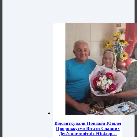
Відсвяткували Поважні Ювілеї
Продовжуємо Вітати Славних
Дев’яностолітніх Ювіляр…