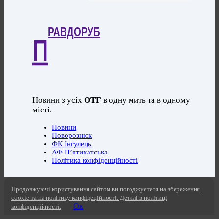
РАВДОРУБ
П
Новини з усіх
ОТГ
в одну мить та в одному
місті.
Новини
Поворознюк
ФК Інгулець
АФ П’ятихатська
Політика конфіденційності
Продовжуючі користування сайтом ви погоджуєтеся на збереження
cookie та на політику конфідеційності. Деталі в політиці
Ок
конфіденційності.