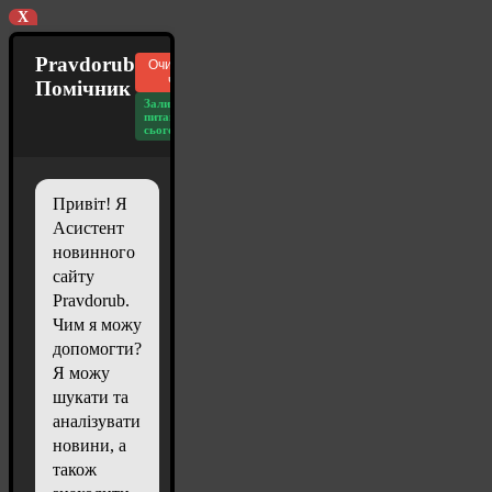
X
Pravdorub
Очистити
чат
Помічник
Залишилось
питань
сьогодні: 20
Привіт! Я
Асистент
новинного
сайту
Pravdorub.
Чим я можу
допомогти?
Я можу
шукати та
аналізувати
новини, а
також