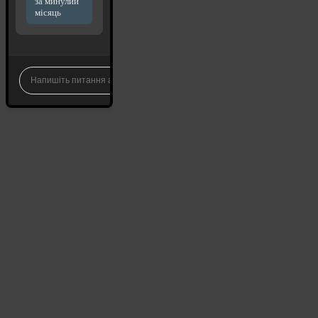
за минулий
місяць