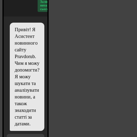
Залишилось
питань
сьогодні: 20
Привіт! Я
Асистент
новинного
сайту
Pravdorub.
Чим я можу
допомогти?
Я можу
шукати та
аналізувати
новини, а
також
знаходити
статті за
датами.