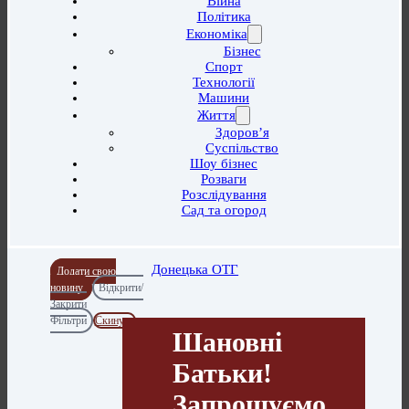
Війна
Політика
Економіка
Бізнес
Спорт
Технології
Машини
Життя
Здоров’я
Суспільство
Шоу бізнес
Розваги
Розслідування
Сад та огород
Донецька ОТГ
Додати свою
новину
Відкрити/
Закрити
Фільтри
Скинути
Шановні
Батьки!
Запрошуємо