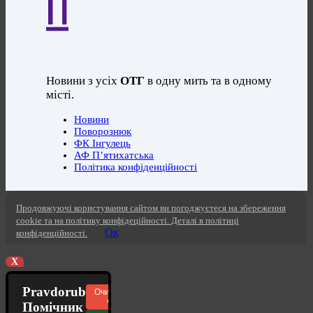
П
Новини з усіх
ОТГ
в одну мить та в одному
місті.
Новини
Поворознюк
ФК Інгулець
АФ П’ятихатська
Політика конфіденційності
Продовжуючі користування сайтом ви погоджуєтеся на збереження
cookie та на політику конфідеційності. Деталі в політиці
Ок
конфіденційності.
X
Pravdorub
Очистити
чат
Помічник