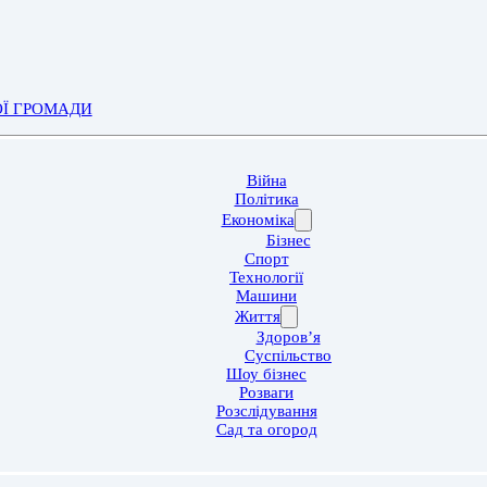
ОЇ ГРОМАДИ
Війна
Політика
Економіка
Бізнес
Спорт
Технології
Машини
Життя
Здоров’я
Суспільство
Шоу бізнес
Розваги
Розслідування
Сад та огород