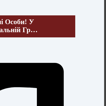
і Особи! У
іальній Гр…