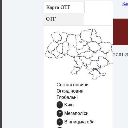
Ка
Карта ОТГ
ОТГ
27.01.2
Світові новини
Огляд новин
Глобальні
+
Kиїв
+
Mегаполіси
+
Вінницька обл.