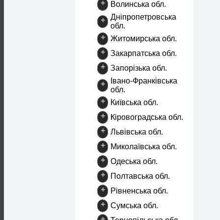
+
Волинська обл.
Дніпропетровська
+
обл.
+
Житомирська обл.
+
Закарпатська обл.
+
Запорізька обл.
Івано-Франківська
+
обл.
+
Київська обл.
+
Кіровоградська обл.
+
Львівська обл.
+
Миколаївська обл.
+
Одеська обл.
+
Полтавська обл.
+
Рівненська обл.
+
Сумська обл.
+