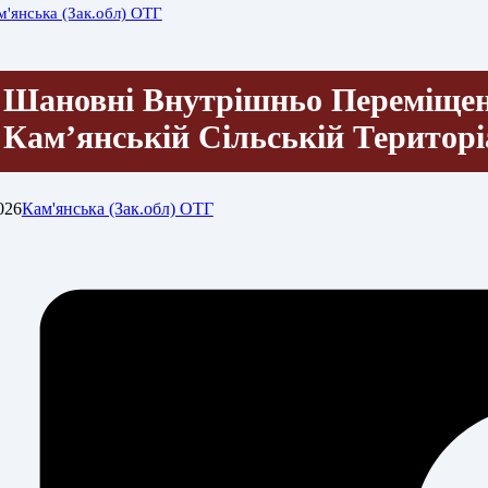
м'янська (Зак.обл) ОТГ
Шановні Внутрішньо Переміщен
Камʼянській Сільській Територ
026
Кам'янська (Зак.обл) ОТГ