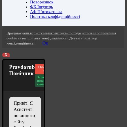
Поворознюк
ФК Інгулець
АФ П’ятихатська
Політика конфіденційності
Продовжуючі користування сайтом ви погоджуєтеся на збереження
cookie та на політику конфідеційності. Деталі в політиці
Ок
конфіденційності.
X
Pravdorub
Очистити
чат
Помічник
Залишилось
питань
сьогодні: 20
Привіт! Я
Асистент
новинного
сайту