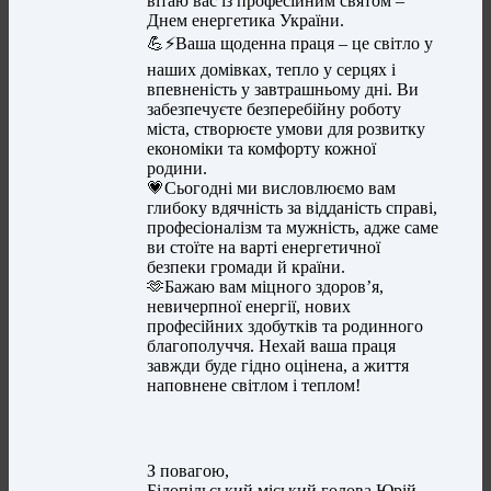
вітаю вас із професійним святом –
Днем енергетика України.
💪⚡️Ваша щоденна праця – це світло у
наших домівках, тепло у серцях і
впевненість у завтрашньому дні. Ви
забезпечуєте безперебійну роботу
міста, створюєте умови для розвитку
економіки та комфорту кожної
родини.
💗Сьогодні ми висловлюємо вам
глибоку вдячність за відданість справі,
професіоналізм та мужність, адже саме
ви стоїте на варті енергетичної
безпеки громади й країни.
🫶Бажаю вам міцного здоров’я,
невичерпної енергії, нових
професійних здобутків та родинного
благополуччя. Нехай ваша праця
завжди буде гідно оцінена, а життя
наповнене світлом і теплом!
З повагою,
Білопільський міський голова Юрій