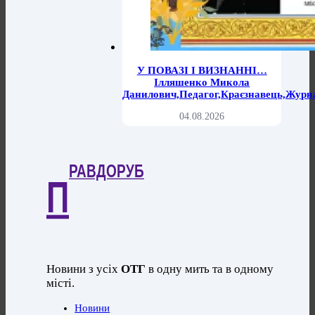
У ПОВАЗІ І ВИЗНАННІ…
Ілляшенко Микола
Данилович,педагог,краєзнавець,журн
04.08.2026
РАВДОРУБ
П
Новини з усіх
ОТГ
в одну мить та в одному
місті.
Новини