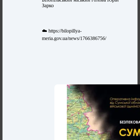
Зарко
☁️ https://bilopillya-
meria.gov.ua/news/1766386756/