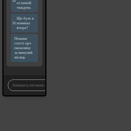
останній
тиждень
Що було в
новинах
вчора?
Покажи
статті про
економіку
за минулий
місяць