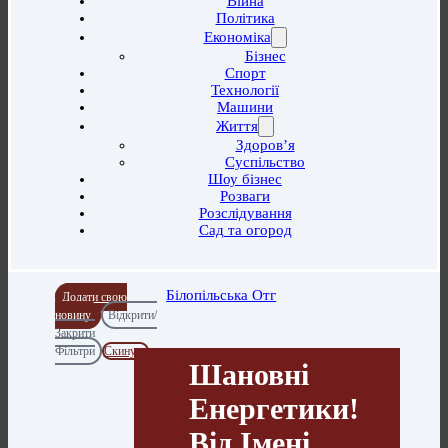
Війна
Політика
Економіка
Бізнес
Спорт
Технології
Машини
Життя
Здоров’я
Суспільство
Шоу бізнес
Розваги
Розслідування
Сад та огород
Білопільська Отг
Додати свою
новину
Відкрити/
Закрити
Фільтри
Скинути
Шановні
Енергетики!
Від Імені