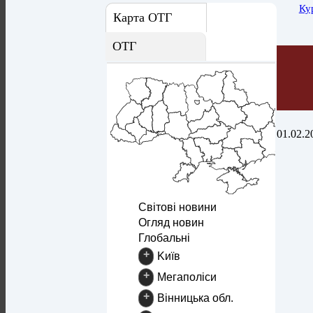
Ку
Карта ОТГ
ОТГ
01.02.2
Світові новини
Огляд новин
Глобальні
+
Kиїв
+
Mегаполіси
+
Вінницька обл.