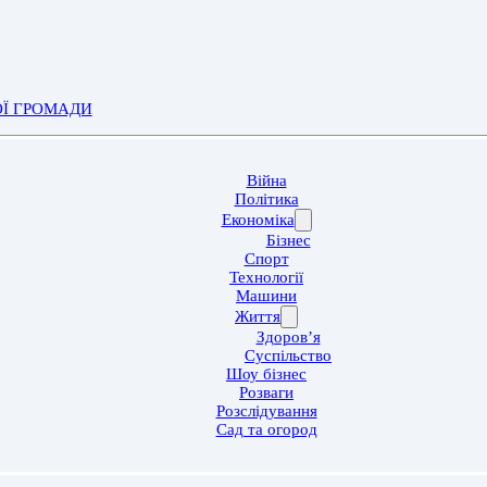
ОЇ ГРОМАДИ
Війна
Політика
Економіка
Бізнес
Спорт
Технології
Машини
Життя
Здоров’я
Суспільство
Шоу бізнес
Розваги
Розслідування
Сад та огород