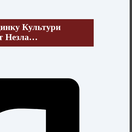
динку Культури
кт Незла…