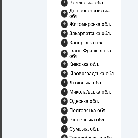
+
Волинська обл.
Дніпропетровська
+
обл.
+
Житомирська обл.
+
Закарпатська обл.
+
Запорізька обл.
Івано-Франківська
+
обл.
+
Київська обл.
+
Кіровоградська обл.
+
Львівська обл.
+
Миколаївська обл.
+
Одеська обл.
+
Полтавська обл.
+
Рівненська обл.
+
Сумська обл.
+