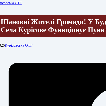
рісовська ОТГ
Шановні Жителі Громади! У Бу
Села Курісове Функціонує Пун
026
Курісовська ОТГ