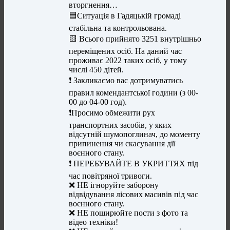
вторгнення…
🟦Ситуація в Гадяцькій громаді
стабільна та контрольована.
🟨 Всього прийнято 3251 внутрішньо
переміщених осіб. На даний час
проживає 2022 таких осіб, у тому
числі 450 дітей.
❗️ Закликаємо вас дотримуватись
правил комендантської години (з 00-
00 до 04-00 год).
❗Просимо обмежити рух
транспортних засобів, у яких
відсутній шумопоглинач, до моменту
припинення чи скасування дії
воєнного стану.
❗️ ПЕРЕБУВАЙТЕ В УКРИТТЯХ під
час повітряної тривоги.
❌ НЕ ігноруйте заборону
відвідування лісових масивів під час
воєнного стану.
❌ НЕ поширюйте пости з фото та
відео техніки!