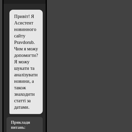
Привіт! Я
Асистент
новинного
сайту
Pravdorub.
Чим я можу
допомогти?
Я можу
шукати та
аналізувати
новини, а
також
знаходити
статті за
датами.
Приклади
питань: