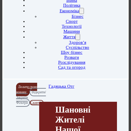
Війна
Політика
Економіка
Бізнес
Спорт
Технології
Машини
Життя
Здоров’я
Суспільство
Шоу бізнес
Розваги
Розслідування
Сад та огород
Гадяцька Отг
Додати свою
новину
Відкрити/
Закрити
Фільтри
Скинути
Шановні
Жителі
Нашої