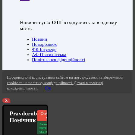
Новини з усіх
ОТГ
в одну мить та в одному
місті.
Новини
Поворознюк
ФК Інгулець
АФ П’ятихатська
Політика конфіденційності
Продовжуючі користування сайтом ви погоджуєтеся на збереження
cookie та на політику конфідеційності. Деталі в політиці
Ок
конфіденційності.
X
Pravdorub
Очистити
чат
Помічник
Залишилось
питань
сьогодні: 20