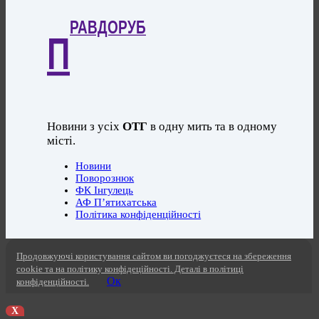
РАВДОРУБ
П
Новини з усіх
ОТГ
в одну мить та в одному
місті.
Новини
Поворознюк
ФК Інгулець
АФ П’ятихатська
Політика конфіденційності
Продовжуючі користування сайтом ви погоджуєтеся на збереження
cookie та на політику конфідеційності. Деталі в політиці
Ок
конфіденційності.
X