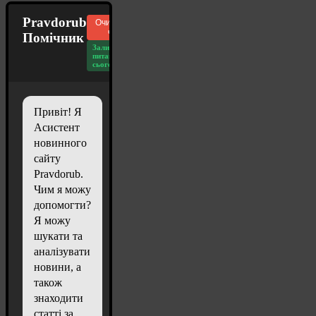
Pravdorub
Очистити
чат
Помічник
Залишилось
питань
сьогодні: 20
Привіт! Я
Асистент
новинного
сайту
Pravdorub.
Чим я можу
допомогти?
Я можу
шукати та
аналізувати
новини, а
також
знаходити
статті за