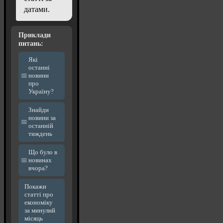
датами.
Приклади
питань:
Які
останні
новини
про
Україну?
Знайди
новини за
останній
тиждень
Що було в
новинах
вчора?
Покажи
статті про
економіку
за минулий
місяць