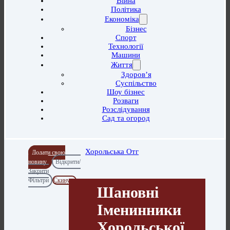
Війна
Політика
Економіка
Бізнес
Спорт
Технології
Машини
Життя
Здоров’я
Суспільство
Шоу бізнес
Розваги
Розслідування
Сад та огород
Хорольська Отг
Додати свою
новину
Відкрити/
Закрити
Фільтри
Скинути
Шановні
Іменинники
Хорольської