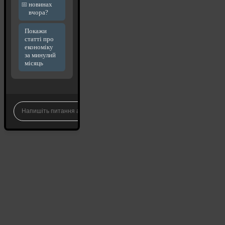
новинах
вчора?
Покажи
статті про
економіку
за минулий
місяць