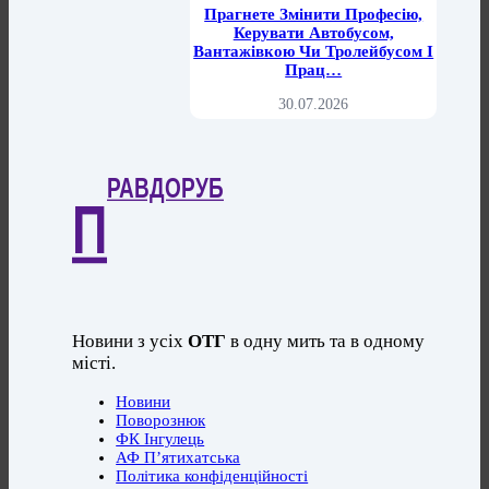
Прагнете Змінити Професію,
Керувати Автобусом,
Вантажівкою Чи Тролейбусом І
Прац…
30.07.2026
РАВДОРУБ
П
Новини з усіх
ОТГ
в одну мить та в одному
місті.
Новини
Поворознюк
ФК Інгулець
АФ П’ятихатська
Політика конфіденційності