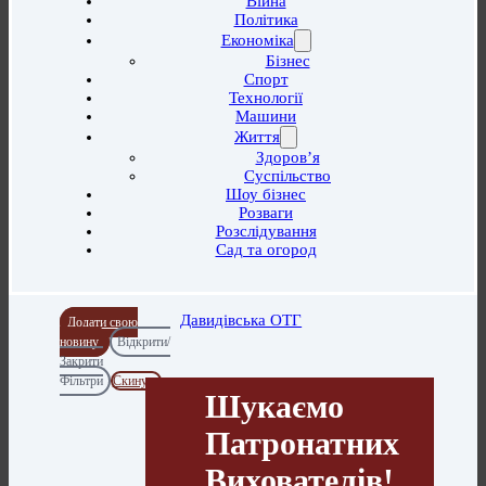
Війна
Політика
Економіка
Бізнес
Спорт
Технології
Машини
Життя
Здоров’я
Суспільство
Шоу бізнес
Розваги
Розслідування
Сад та огород
Давидівська ОТГ
Додати свою
новину
Відкрити/
Закрити
Фільтри
Скинути
Шукаємо
Патронатних
Вихователів!