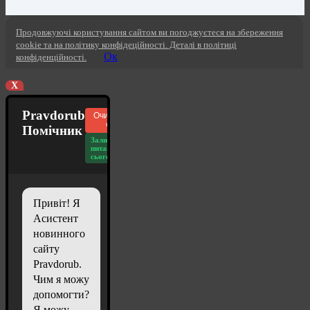
Продовжуючі користування сайтом ви погоджуєтеся на збереження
cookie та на політику конфідеційності. Деталі в політиці
Ок
конфіденційності.
X
Pravdorub
Очистити
чат
Помічник
Залишилось
питань
сьогодні: 20
Привіт! Я
Асистент
новинного
сайту
Pravdorub.
Чим я можу
допомогти?
Я можу