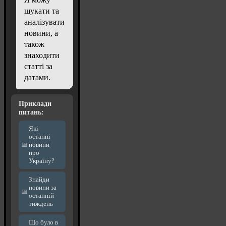
шукати та
аналізувати
новини, а
також
знаходити
статті за
датами.
Приклади
питань:
Які
останні
новини
про
Україну?
Знайди
новини за
останній
тиждень
Що було в