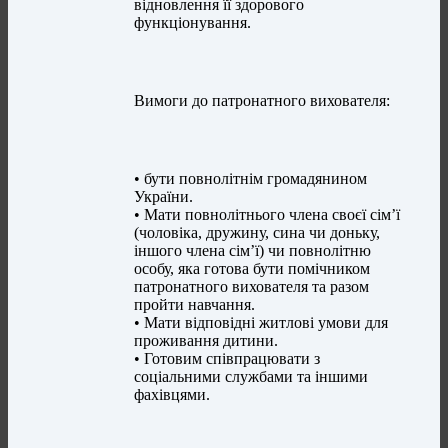
відновлення її здорового
функціонування.
Вимоги до патронатного вихователя:
• бути повнолітнім громадянином
України.
• Мати повнолітнього члена своєї сім’ї
(чоловіка, дружину, сина чи доньку,
іншого члена сім’ї) чи повнолітню
особу, яка готова бути помічником
патронатного вихователя та разом
пройти навчання.
• Мати відповідні житлові умови для
проживання дитини.
• Готовим співпрацювати з
соціальними службами та іншими
фахівцями.