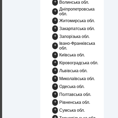
+
Волинська обл.
Дніпропетровська
+
обл.
+
Житомирська обл.
+
Закарпатська обл.
+
Запорізька обл.
Івано-Франківська
+
обл.
+
Київська обл.
+
Кіровоградська обл.
+
Львівська обл.
+
Миколаївська обл.
+
Одеська обл.
+
Полтавська обл.
+
Рівненська обл.
+
Сумська обл.
+