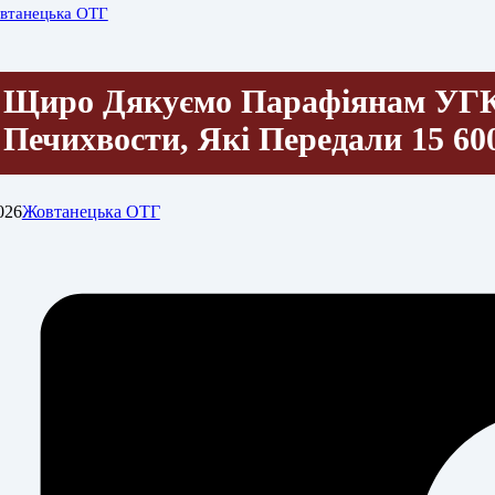
втанецька ОТГ
Щиро Дякуємо Парафіянам УГ
Печихвости, Які Передали 15 6
026
Жовтанецька ОТГ