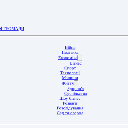
ОЇ ГРОМАДИ
Війна
Політика
Економіка
Бізнес
Спорт
Технології
Машини
Життя
Здоров’я
Суспільство
Шоу бізнес
Розваги
Розслідування
Сад та огород