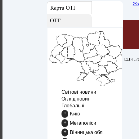
Жо
Карта ОТГ
ОТГ
14.01.2
Світові новини
Огляд новин
Глобальні
+
Kиїв
+
Mегаполіси
+
Вінницька обл.