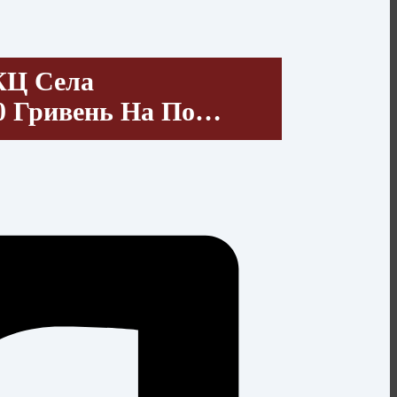
КЦ Села
00 Гривень На По…