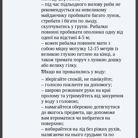
– під час підльодного вилову риби не
рекомендується на невеликому
майданчику пробивати багато лунок,
стрибати і бігати по льоду,
скупчуватись у групи. Рибалки
повинні пробивати ополонки одну від
одної на відстані 4-5 м;
– кожен рибалка повинен мати з
собою міцну мотузку 12-15 метрів із
великою глухою петлею на кінці, а
також тримати поруч з лункою дошку
або велику гілку.
❗️Якщо ви провалились у воду:
– зберігайте спокій, не панікуйте;
– голосно покличте на допомогу;
– широко розкиньте руки на краї
пролому та утримуйтесь від занурення
у воду з головою;
– намагайтеся обережно дотягнутися
до якогось предмета, що допоможе
вам втриматися чи вибратися на
поверхню;
– вибирайтеся на лід без різких рухів,
налягаючи на нього грудьми та по