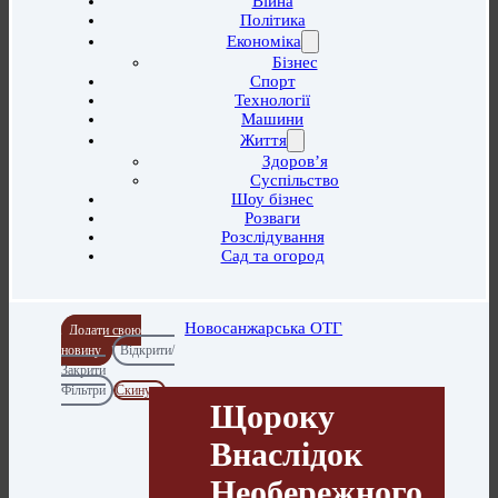
Війна
Політика
Економіка
Бізнес
Спорт
Технології
Машини
Життя
Здоров’я
Суспільство
Шоу бізнес
Розваги
Розслідування
Сад та огород
Новосанжарська ОТГ
Додати свою
новину
Відкрити/
Закрити
Фільтри
Скинути
Щороку
Внаслідок
Необережного