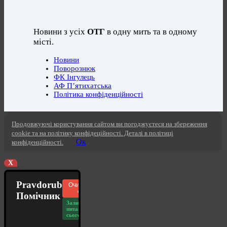
Новини з усіх
ОТГ
в одну мить та в одному
місті.
Новини
Поворознюк
ФК Інгулець
АФ П’ятихатська
Політика конфіденційності
Продовжуючі користування сайтом ви погоджуєтеся на збереження
cookie та на політику конфідеційності. Деталі в політиці
Ок
конфіденційності.
X
Pravdorub
Очистити
чат
Помічник
Залишилось
питань
сьогодні: 20