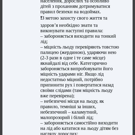
населення, дорослих та особливо
дітей з проханням дотримуватися
правил безпеки на водоймах.
❗️З метою захисту свого життя та
здоров’я необхідно знати та
виконувати наступні правила:
– забороняється виходити на тонкий
лід;
– міцність льоду перевіряють товстою
палицею (жердиною), ударяючи нею
(2-3 рази в одне і те саме місце)
якнайдалі від себе. Категорично
забороняється випробовувати його
міцність ударами ніг. Якщо лід
недостатньо міцний, потрібно
припинити рух і повертатися назад
своїми слідами (там міцність льоду
вже перевірена);
– небезпечні місця на льоду, як
правило, темніші за інших,
небезпечний – каламутний,
малопрозорий і білий лід;
– забороняється самостійно виходити
на лід або кататися на льоду дітям без
нагляду дорослих;