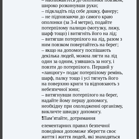
широко розкинувши руки;
– підкладіть під себе дошку, фанеру;
– не підповзаючи до самого краю
ополонки (за 3-4 метри), подайте
потерпілому палицю (мотузку, лижу,
шарф тощо) і витягніть його на лід;
– витягши потерпілого на лід, разом з
ним повзком повертайтесь на берег;
– якщо на допомогу поспішають
декілька людей, можна лягти на лід
один за одним, узявшись за ногу, і
повзти до потерпілого. Перший у
«ланцюгу» подає потерпілому ремінь,
шарф, палку тощо і усі тягнуть його
на поверхню криги та відповзають з
небезпечної зони;
– витягнувши потерпілого на берег,
надайте йому першу допомогу,
необхідну при охолодженні організму,
викличте швидку допомогу.
❗️Пам’ятайте, дотримання
елементарних правил безпечної
поведінки допоможе зберегти своє
життя і життя людей, які знаходяться