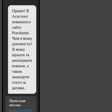
Привіт! Я
Асистент
новинного
сайту
Pravdorub.
Чим я можу
допомогти?
Я можу
шукати та
аналізувати
новини, а
також
знаходити
статті за
датами.
Приклади
питань: