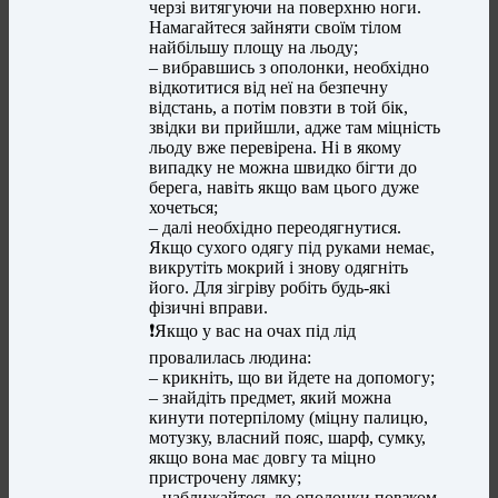
черзі витягуючи на поверхню ноги.
Намагайтеся зайняти своїм тілом
найбільшу площу на льоду;
– вибравшись з ополонки, необхідно
відкотитися від неї на безпечну
відстань, а потім повзти в той бік,
звідки ви прийшли, адже там міцність
льоду вже перевірена. Ні в якому
випадку не можна швидко бігти до
берега, навіть якщо вам цього дуже
хочеться;
– далі необхідно переодягнутися.
Якщо сухого одягу під руками немає,
викрутіть мокрий і знову одягніть
його. Для зігріву робіть будь-які
фізичні вправи.
❗️Якщо у вас на очах під лід
провалилась людина:
– крикніть, що ви йдете на допомогу;
– знайдіть предмет, який можна
кинути потерпілому (міцну палицю,
мотузку, власний пояс, шарф, сумку,
якщо вона має довгу та міцно
пристрочену лямку;
– наближайтесь до ополонки повзком,