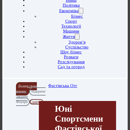
Війна
Політика
Економіка
Бізнес
Спорт
Технології
Машини
Життя
Здоров’я
Суспільство
Шоу бізнес
Розваги
Розслідування
Сад та огород
Фастівська Отг
Додати свою
новину
Відкрити/
Закрити
Фільтри
Скинути
Юні
Спортсмени
Фастівської