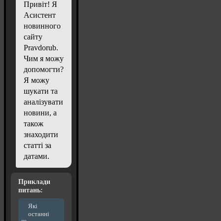
Привіт! Я
Асистент
новинного
сайту
Pravdorub.
Чим я можу
допомогти?
Я можу
шукати та
аналізувати
новини, а
також
знаходити
статті за
датами.
Приклади
питань:
Які
останні