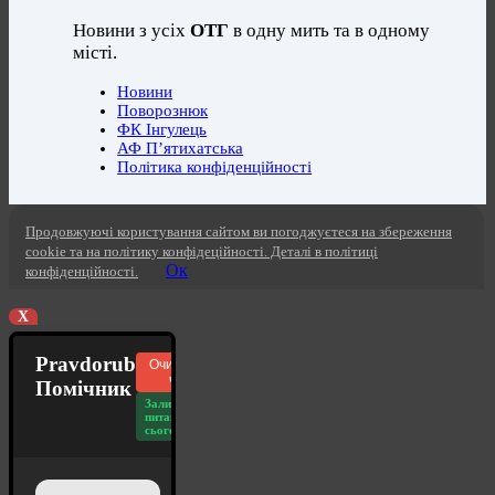
Новини з усіх
ОТГ
в одну мить та в одному
місті.
Новини
Поворознюк
ФК Інгулець
АФ П’ятихатська
Політика конфіденційності
Продовжуючі користування сайтом ви погоджуєтеся на збереження
cookie та на політику конфідеційності. Деталі в політиці
Ок
конфіденційності.
X
Pravdorub
Очистити
чат
Помічник
Залишилось
питань
сьогодні: 20