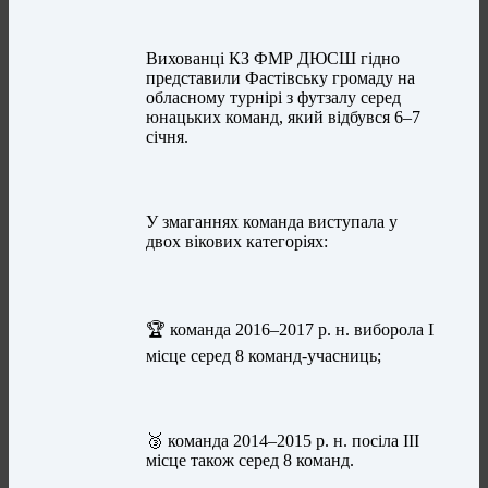
Вихованці КЗ ФМР ДЮСШ гідно
представили Фастівську громаду на
обласному турнірі з футзалу серед
юнацьких команд, який відбувся 6–7
січня.
У змаганнях команда виступала у
двох вікових категоріях:
🏆 команда 2016–2017 р. н. виборола І
місце серед 8 команд-учасниць;
🥉 команда 2014–2015 р. н. посіла ІІІ
місце також серед 8 команд.