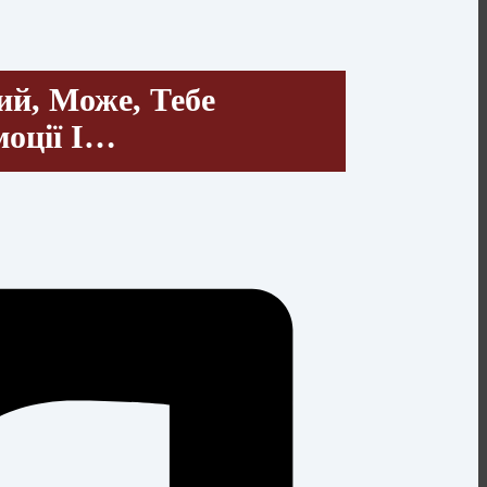
ий, Може, Тебе
моції І…