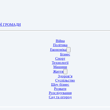
ОЇ ГРОМАДИ
Війна
Політика
Економіка
Бізнес
Спорт
Технології
Машини
Життя
Здоров’я
Суспільство
Шоу бізнес
Розваги
Розслідування
Сад та огород