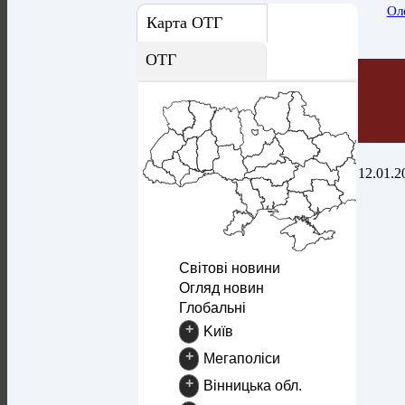
Ол
Карта ОТГ
ОТГ
12.01.2
Світові новини
Огляд новин
Глобальні
+
Kиїв
+
Mегаполіси
+
Вінницька обл.