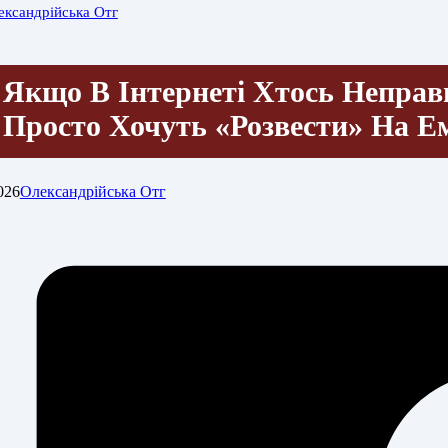
ександрійська Отг
Якщо В Інтернеті Хтось Неправ
Просто Хочуть «розвести» На Е
026
Олександрійська Отг