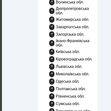
+
Волинська обл.
Дніпропетровська
+
обл.
+
Житомирська обл.
+
Закарпатська обл.
+
Запорізька обл.
Івано-Франківська
+
обл.
+
Київська обл.
+
Кіровоградська обл.
+
Львівська обл.
+
Миколаївська обл.
+
Одеська обл.
+
Полтавська обл.
+
Рівненська обл.
+
Сумська обл.
+