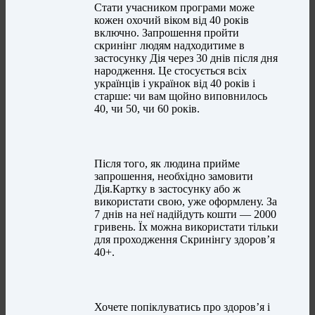
Стати учасником програми може
кожен охочий віком від 40 років
включно. Запрошення пройти
скринінг людям надходитиме в
застосунку Дія через 30 днів після дня
народження. Це стосується всіх
українців і українок від 40 років і
старше: чи вам щойно виповнилось
40, чи 50, чи 60 років.
Після того, як людина прийме
запрошення, необхідно замовити
Дія.Картку в застосунку або ж
використати свою, уже оформлену. За
7 днів на неї надійдуть кошти — 2000
гривень. Їх можна використати тільки
для проходження Скринінгу здоров’я
40+.
Хочете попіклуватись про здоров’я і