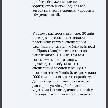
пройти обстеження, але не
користуєтесь Дією? Тоді для вас
алгоритм участі в скринінгу здоров’я
40+ дещо інший.
У такому разі достатньо через 30 днів
після дня народження замовити
пластикову карту зі спеціальним
рахунком у визначених банках (наразі
— Приватбанк) та звернутися до
найближчого ЦНАПу. Там вам
допоможуть подати заявку,
підтвердити особу та вказати
спеціальний рахунок у банку. На
нього протягом 7 днів буде зараховано
2000 гривень для оплати скринінгу.
Далі все працюватиме так само, як і
для користувачів Дії: обираєте
медзаклад із затвердженого переліку і
проходите комплексне обстеження.