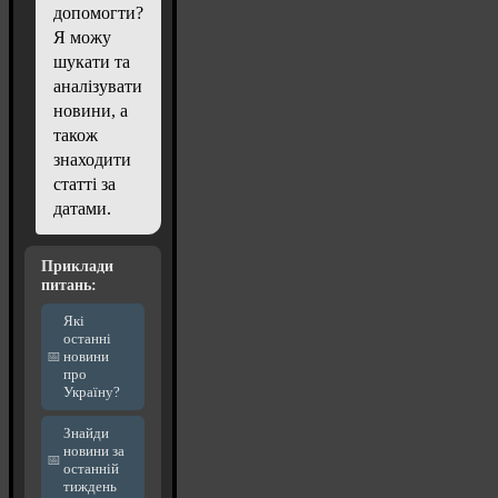
допомогти?
Я можу
шукати та
аналізувати
новини, а
також
знаходити
статті за
датами.
Приклади
питань:
Які
останні
новини
про
Україну?
Знайди
новини за
останній
тиждень