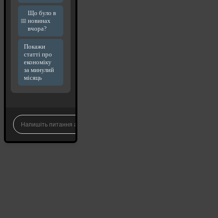
Що було в
новинах
вчора?
Покажи
статті про
економіку
за минулий
місяць