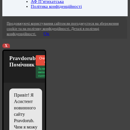
АФ П’ятихатська
Політика конфіденційності
Продовжуючі користування сайтом ви погоджуєтеся на збереження
cookie та на політику конфідеційності. Деталі в політиці
Ок
конфіденційності.
X
Pravdorub
Очистити
чат
Помічник
Залишилось
питань
сьогодні: 20
Привіт! Я
Асистент
новинного
сайту
Pravdorub.
Чим я можу