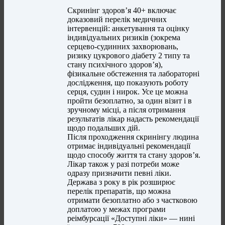
Скринінг здоров’я 40+ включає
доказовий перелік медичних
інтервенцій: анкетування та оцінку
індивідуальних ризиків (зокрема
серцево-судинних захворювань,
ризику цукрового діабету 2 типу та
стану психічного здоров’я),
фізикальне обстеження та лабораторні
дослідження, що показують роботу
серця, судин і нирок. Усе це можна
пройти безоплатно, за один візит і в
зручному місці, а після отримання
результатів лікар надасть рекомендації
щодо подальших дій.
Після проходження скринінгу людина
отримає індивідуальні рекомендації
щодо способу життя та стану здоров’я.
Лікар також у разі потреби може
одразу призначити певні ліки.
Держава з року в рік розширює
перелік препаратів, що можна
отримати безоплатно або з частковою
доплатою у межах програми
реімбурсації «Доступні ліки» — нині