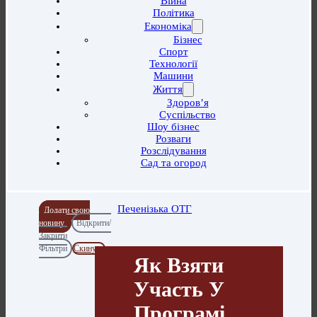
Війна
Політика
Економіка
Бізнес
Спорт
Технології
Машини
Життя
Здоров’я
Суспільство
Шоу бізнес
Розваги
Розслідування
Сад та огород
Печенізька ОТГ
Додати свою
новину
Відкрити/
Закрити
Фільтри
Скинути
Як Взяти
Участь У
Програмі