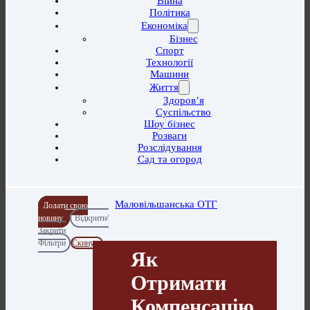
Війна
Політика
Економіка
Бізнес
Спорт
Технології
Машини
Життя
Здоров’я
Суспільство
Шоу бізнес
Розваги
Розслідування
Сад та огород
Маловільшанська ОТГ
Додати свою
новину
Відкрити/
Закрити
Фільтри
Скинути
Як
Отримати
Компенсацію