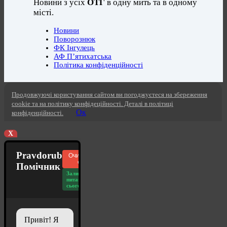
Новини з усіх
ОТГ
в одну мить та в одному
місті.
Новини
Поворознюк
ФК Інгулець
АФ П’ятихатська
Політика конфіденційності
Продовжуючі користування сайтом ви погоджуєтеся на збереження
cookie та на політику конфідеційності. Деталі в політиці
Ок
конфіденційності.
X
Pravdorub
Очистити
чат
Помічник
Залишилось
питань
сьогодні: 20
Привіт! Я