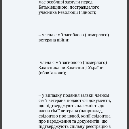
має особливі заслуги перед
Батьківщиною; постраждалого
учасника Революції Гідності;
– члена сім’ї загиблого (померлого)
ветерана війни;
-члена сім’ї загиблого (померлого)
Захисника чи Захисниці України
(обов’язково);
– у випадку подання заявки членом
сім’ї ветерана подаються документи,
що підтверджують належність до
члена сім’ї ветерана (наприклад,
свідоцтво про шлюб, копії свідоцтва
про народження та документів, що
підтверджують спільну реєстрацію з