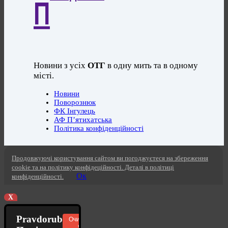
П
Новини з усіх
ОТГ
в одну мить та в одному
місті.
Новини
Поворознюк
ФК Інгулець
АФ П’ятихатська
Політика конфіденційності
Продовжуючі користування сайтом ви погоджуєтеся на збереження
cookie та на політику конфідеційності. Деталі в політиці
Ок
конфіденційності.
X
Pravdorub
Очистити
чат