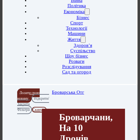
Війна
Політика
Економіка
Бізнес
Спорт
Технології
Машини
Життя
Здоров’я
Суспільство
Шоу бізнес
Розваги
Розслідування
Сад та огород
Броварська Отг
Додати свою
новину
Відкрити/
Закрити
Фільтри
Скинути
Броварчани,
На 10
Дронів