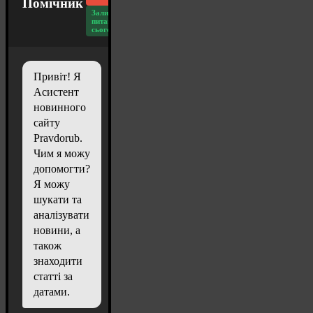
Помічник
Залишилось
питань
сьогодні: 20
Привіт! Я
Асистент
новинного
сайту
Pravdorub.
Чим я можу
допомогти?
Я можу
шукати та
аналізувати
новини, а
також
знаходити
статті за
датами.