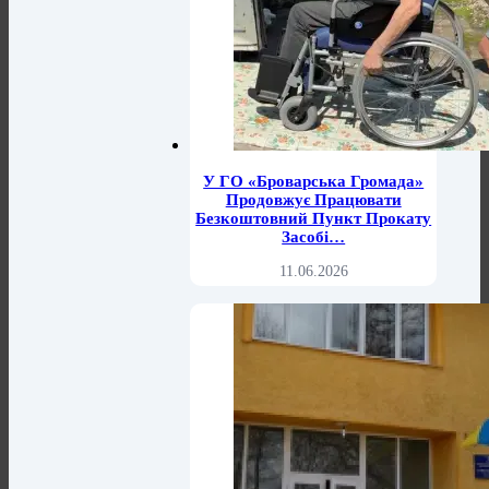
У ГО «Броварська Громада»
Продовжує Працювати
Безкоштовний Пункт Прокату
Засобі…
11.06.2026