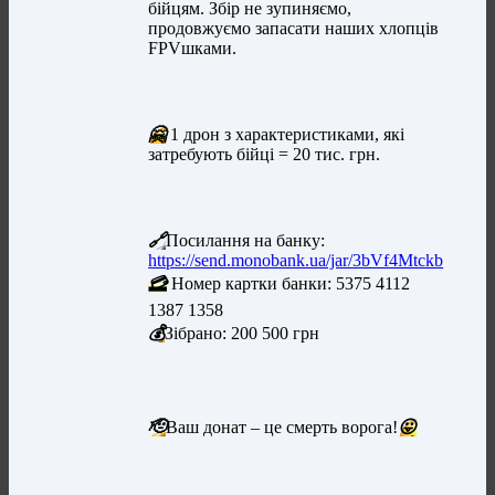
бійцям. Збір не зупиняємо,
продовжуємо запасати наших хлопців
FPVшками.
🤗
1 дрон з характеристиками, які
затребують бійці = 20 тис. грн.
🔗
Посилання на банку:
https://send.monobank.ua/jar/3bVf4Mtckb
💳
Номер картки банки: 5375 4112
1387 1358
💰
Зібрано: 200 500 грн
🫡
Ваш донат – це смерть ворога!
😛