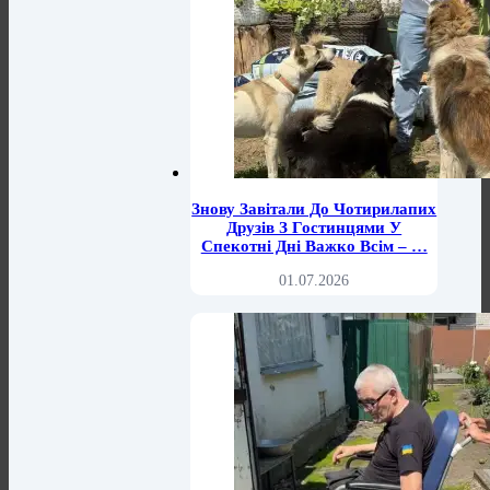
Знову Завітали До Чотирилапих
Друзів З Гостинцями У
Спекотні Дні Важко Всім – …
01.07.2026