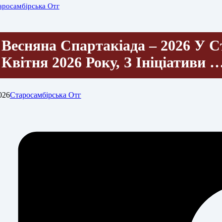
аросамбірська Отг
Весняна Спартакіада – 2026 У С
Квітня 2026 Року, З Ініціативи 
026
Старосамбірська Отг