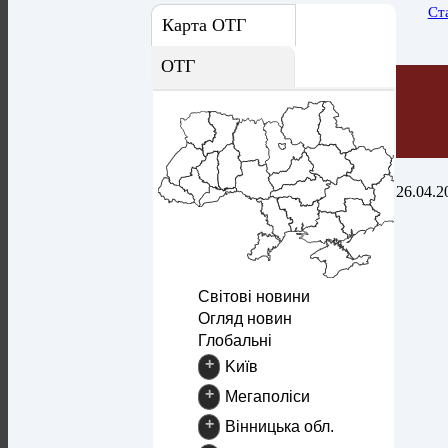
Ст
Карта ОТГ
ОТГ
26.04.2
Світові новини
Огляд новин
Глобальні
+
Kиїв
+
Mегаполіси
+
Вінницька обл.