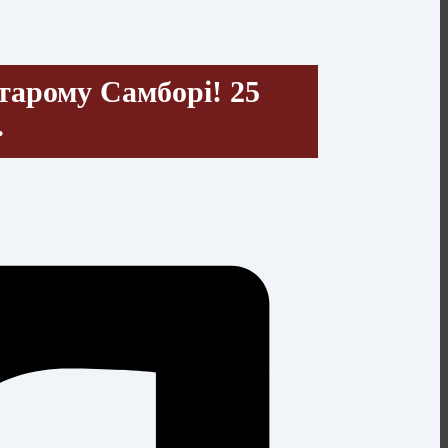
тарому Самборі! 25
…