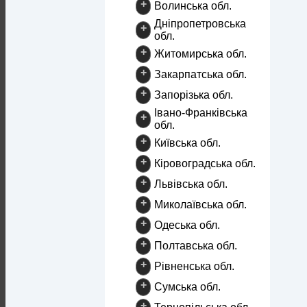
+
Волинська обл.
Дніпропетровська
+
обл.
+
Житомирська обл.
+
Закарпатська обл.
+
Запорізька обл.
Івано-Франківська
+
обл.
+
Київська обл.
+
Кіровоградська обл.
+
Львівська обл.
+
Миколаївська обл.
+
Одеська обл.
+
Полтавська обл.
+
Рівненська обл.
+
Сумська обл.
+