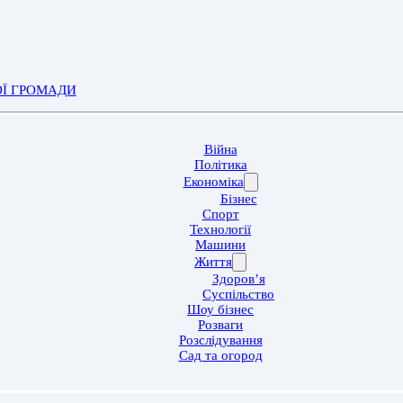
ОЇ ГРОМАДИ
Війна
Політика
Економіка
Бізнес
Спорт
Технології
Машини
Життя
Здоров’я
Суспільство
Шоу бізнес
Розваги
Розслідування
Сад та огород