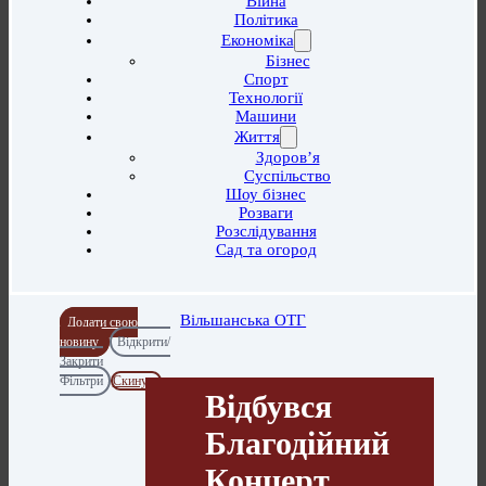
Війна
Політика
Економіка
Бізнес
Спорт
Технології
Машини
Життя
Здоров’я
Суспільство
Шоу бізнес
Розваги
Розслідування
Сад та огород
Вільшанська ОТГ
Додати свою
новину
Відкрити/
Закрити
Фільтри
Скинути
Відбувся
Благодійний
Концерт