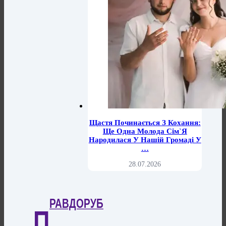
Щастя Починається З Кохання:
Ще Одна Молода Сім`я
Народилася У Нашій Громаді У
…
28.07.2026
РАВДОРУБ
П