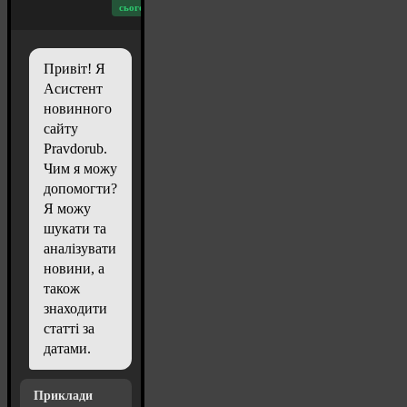
сьогодні: 20
Привіт! Я
Асистент
новинного
сайту
Pravdorub.
Чим я можу
допомогти?
Я можу
шукати та
аналізувати
новини, а
також
знаходити
статті за
датами.
Приклади