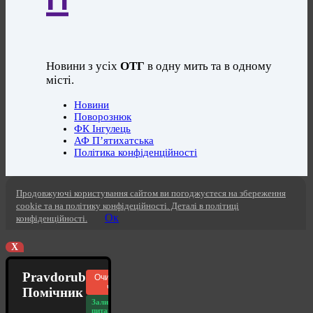
Новини з усіх
ОТГ
в одну мить та в одному
місті.
Новини
Поворознюк
ФК Інгулець
АФ П’ятихатська
Політика конфіденційності
Продовжуючі користування сайтом ви погоджуєтеся на збереження
cookie та на політику конфідеційності. Деталі в політиці
Ок
конфіденційності.
X
Pravdorub
Очистити
чат
Помічник
Залишилось
питань