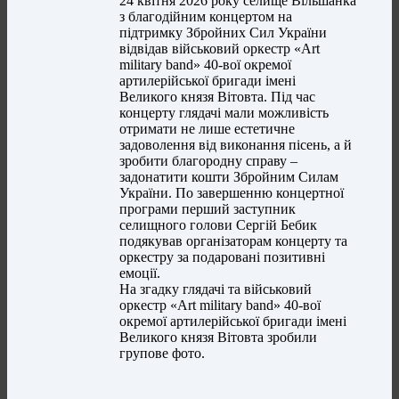
24 квітня 2026 року селище Вільшанка
з благодійним концертом на
підтримку Збройних Сил України
відвідав військовий оркестр «Art
military band» 40-вої окремої
артилерійської бригади імені
Великого князя Вітовта. Під час
концерту глядачі мали можливість
отримати не лише естетичне
задоволення від виконання пісень, а й
зробити благородну справу –
задонатити кошти Збройним Силам
України. По завершенню концертної
програми перший заступник
селищного голови Сергій Бебик
подякував організаторам концерту та
оркестру за подаровані позитивні
емоції.
На згадку глядачі та військовий
оркестр «Art military band» 40-вої
окремої артилерійської бригади імені
Великого князя Вітовта зробили
групове фото.