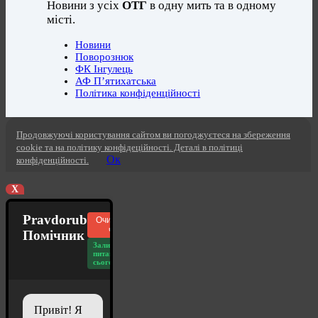
Новини з усіх
ОТГ
в одну мить та в одному
місті.
Новини
Поворознюк
ФК Інгулець
АФ П’ятихатська
Політика конфіденційності
Продовжуючі користування сайтом ви погоджуєтеся на збереження
cookie та на політику конфідеційності. Деталі в політиці
Ок
конфіденційності.
X
Pravdorub
Очистити
чат
Помічник
Залишилось
питань
сьогодні: 20
Привіт! Я