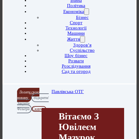
Війна
Політика
Економіка
Бізнес
Спорт
Технології
Машини
Життя
Здоров’я
Суспільство
Шоу бізнес
Розваги
Розслідування
Сад та огород
Павлівська ОТГ
Додати свою
новину
Відкрити/
Закрити
Фільтри
Скинути
Вітаємо З
Ювілеєм
Мазурок