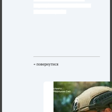
Працівники Павлівської
сільської ради
« повернутися