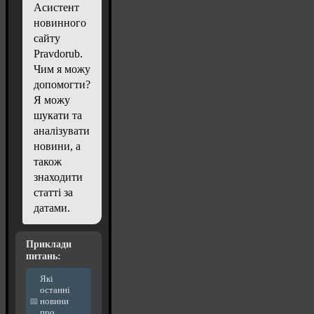
Асистент
новинного
сайту
Pravdorub.
Чим я можу
допомогти?
Я можу
шукати та
аналізувати
новини, а
також
знаходити
статті за
датами.
Приклади
питань:
Які
останні
новини
про