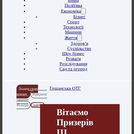
Війна
Політика
Економіка
Бізнес
Спорт
Технології
Машини
Життя
Здоров’я
Суспільство
Шоу бізнес
Розваги
Розслідування
Сад та огород
Гощанська ОТГ
Додати свою
новину
Відкрити/
Закрити
Фільтри
Скинути
Вітаємо
Призерів
ІІІ