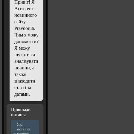
Привіт! Я
Асистент
новинного
сайту
Pravdorub.
Чим я можу
допомогти?
Я можу
шукати та
аналізувати
новини, а
також
знаходити
статті за
датами.
Приклади
питань:
Які
останні
новини