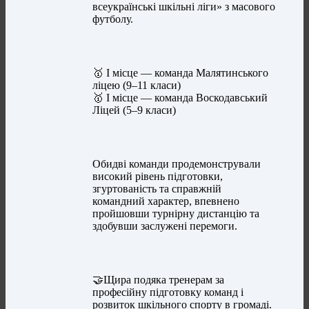
всеукраїнські шкільні ліги» з масового
футболу.
🥇 І місце — команда Малятинського
ліцею (9–11 класи)
🥇 І місце — команда Воскодавський
Ліцей (5–9 класи)
Обидві команди продемонстрували
високий рівень підготовки,
згуртованість та справжній
командний характер, впевнено
пройшовши турнірну дистанцію та
здобувши заслужені перемоги.
🤝Щира подяка тренерам за
професійну підготовку команд і
розвиток шкільного спорту в громаді.