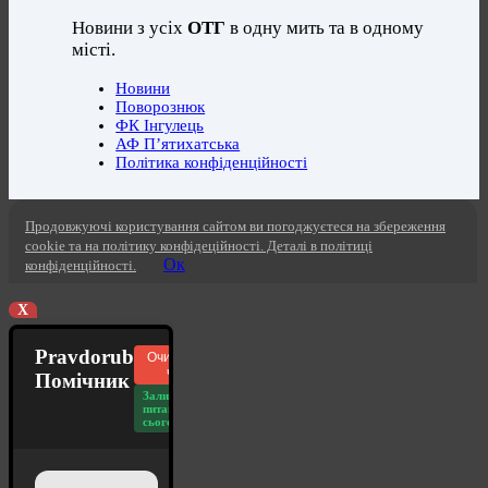
Новини з усіх
ОТГ
в одну мить та в одному
місті.
Новини
Поворознюк
ФК Інгулець
АФ П’ятихатська
Політика конфіденційності
Продовжуючі користування сайтом ви погоджуєтеся на збереження
cookie та на політику конфідеційності. Деталі в політиці
Ок
конфіденційності.
X
Pravdorub
Очистити
чат
Помічник
Залишилось
питань
сьогодні: 20