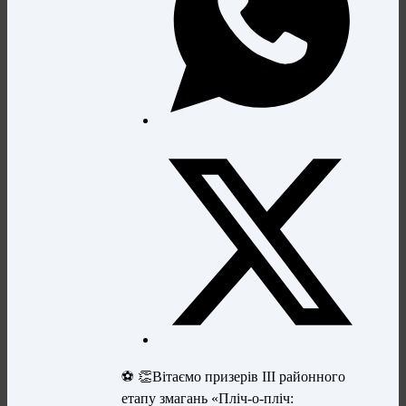
⚽️ 👏Вітаємо призерів ІІІ районного
етапу змагань «Пліч-о-пліч: