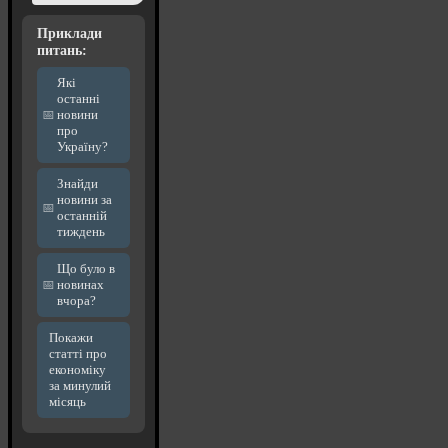
Приклади
питань:
Які
останні
новини
про
Україну?
Знайди
новини за
останній
тиждень
Що було в
новинах
вчора?
Покажи
статті про
економіку
за минулий
місяць