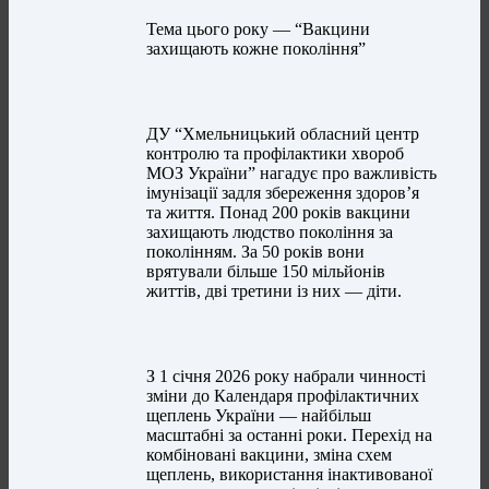
Тема цього року — “Вакцини
захищають кожне покоління”
ДУ “Хмельницький обласний центр
контролю та профілактики хвороб
МОЗ України” нагадує про важливість
імунізації задля збереження здоров’я
та життя. Понад 200 років вакцини
захищають людство покоління за
поколінням. За 50 років вони
врятували більше 150 мільйонів
життів, дві третини із них — діти.
З 1 січня 2026 року набрали чинності
зміни до Календаря профілактичних
щеплень України — найбільш
масштабні за останні роки. Перехід на
комбіновані вакцини, зміна схем
щеплень, використання інактивованої