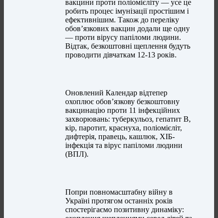
вакцини проти поліомієліту — усе це
робить процес імунізації простішим і
ефективнішим. Також до переліку
обов’язкових вакцин додали ще одну
— проти вірусу папіломи людини.
Відтак, безкоштовні щеплення будуть
проводити дівчаткам 12-13 років.
Оновлений Календар відтепер
охоплює обов’язкову безкоштовну
вакцинацію проти 11 інфекційних
захворювань: туберкульоз, гепатит В,
кір, паротит, краснуха, поліомієліт,
дифтерія, правець, кашлюк, ХІБ-
інфекція та вірус папіломи людини
(ВПЛ).
Попри повномасштабну війну в
Україні протягом останніх років
спостерігаємо позитивну динаміку: