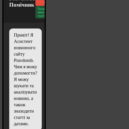
чат
Помічник
Залишилось
питань
сьогодні: 20
Привіт! Я
Асистент
новинного
сайту
Pravdorub.
Чим я можу
допомогти?
Я можу
шукати та
аналізувати
новини, а
також
знаходити
статті за
датами.