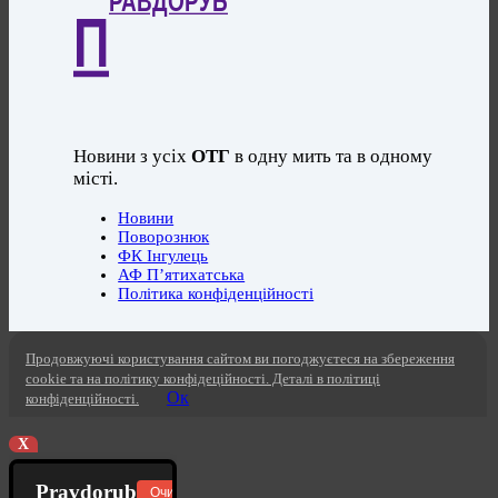
РАВДОРУБ
П
Новини з усіх
ОТГ
в одну мить та в одному
місті.
Новини
Поворознюк
ФК Інгулець
АФ П’ятихатська
Політика конфіденційності
Продовжуючі користування сайтом ви погоджуєтеся на збереження
cookie та на політику конфідеційності. Деталі в політиці
Ок
конфіденційності.
X
Pravdorub
Очистити