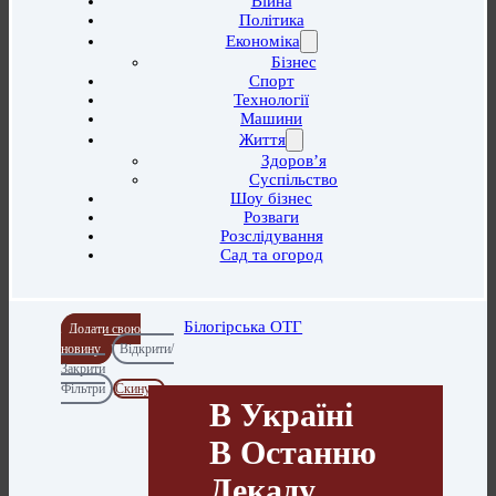
Війна
Політика
Економіка
Бізнес
Спорт
Технології
Машини
Життя
Здоров’я
Суспільство
Шоу бізнес
Розваги
Розслідування
Сад та огород
Білогірська ОТГ
Додати свою
новину
Відкрити/
Закрити
Фільтри
Скинути
В Україні
В Останню
Декаду