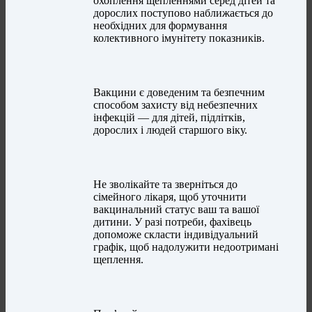
охоплення щепленнями серед дітей та
дорослих поступово наближається до
необхідних для формування
колективного імунітету показників.
Вакцини є доведеним та безпечним
способом захисту від небезпечних
інфекцій — для дітей, підлітків,
дорослих і людей старшого віку.
Не зволікайте та зверніться до
сімейного лікаря, щоб уточнити
вакцинальний статус ваш та вашої
дитини. У разі потреби, фахівець
допоможе скласти індивідуальний
графік, щоб надолужити недоотримані
щеплення.