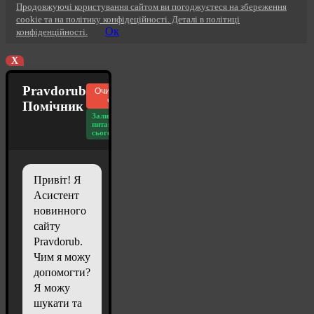
Продовжуючі користування сайтом ви погоджуєтеся на збереження
cookie та на політику конфідеційності. Деталі в політиці
Ок
конфіденційності.
X
Pravdorub
Очистити
чат
Помічник
Залишилось
питань
сьогодні: 20
Привіт! Я
Асистент
новинного
сайту
Pravdorub.
Чим я можу
допомогти?
Я можу
шукати та