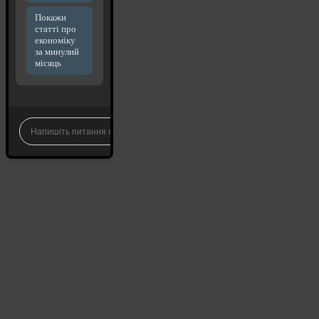
Покажи
статті про
економіку
за минулий
місяць