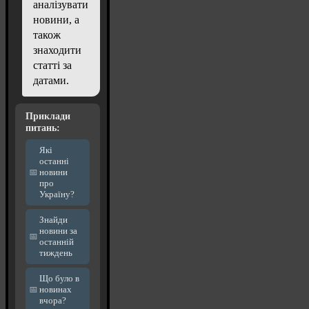
аналізувати
новини, а
також
знаходити
статті за
датами.
Приклади
питань:
Які
останні
новини
про
Україну?
Знайди
новини за
останній
тиждень
Що було в
новинах
вчора?