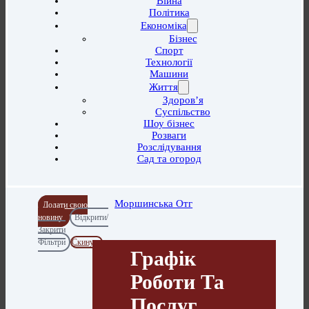
Війна
Політика
Економіка
Бізнес
Спорт
Технології
Машини
Життя
Здоров’я
Суспільство
Шоу бізнес
Розваги
Розслідування
Сад та огород
Моршинська Отг
Додати свою
новину
Відкрити/
Закрити
Фільтри
Скинути
Графік
Роботи Та
Послуг