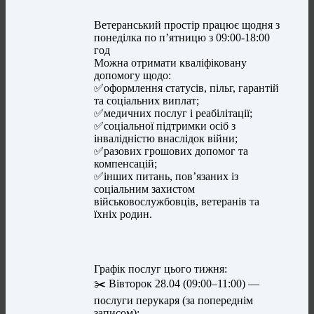
Ветеранський простір працює щодня з
понеділка по п’ятницю з 09:00-18:00
год
Можна отримати кваліфіковану
допомогу щодо:
✅оформлення статусів, пільг, гарантій
та соціальних виплат;
✅медичних послуг і реабілітації;
✅соціальної підтримки осіб з
інвалідністю внаслідок війни;
✅разових грошових допомог та
компенсацій;
✅інших питань, пов’язаних із
соціальним захистом
військовослужбовців, ветеранів та
їхніх родин.
Графік послуг цього тижня:
✂️ Вівторок 28.04 (09:00–11:00) —
послуги перукаря (за попереднім
записом);