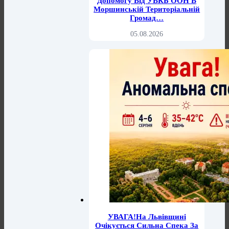
Допомогу Від УВКБ ООН В
Моршинській Територіальній
Громад…
05.08.2026
УВАГА!На Львівщині
Очікується Сильна Спека За