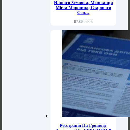
Нашого Земляка, Мешканця
Міста Моршина, Старшого
Сол…
07.08.2026
Реєстрація На Грошову