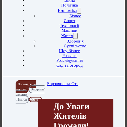
Війна
Політика
Економіка
Бізнес
Спорт
Технології
Машини
Життя
Здоров’я
Суспільство
Шоу бізнес
Розваги
Розслідування
Сад та огород
Борзнянська Отг
Додати свою
новину
Відкрити/
Закрити
Фільтри
Скинути
До Уваги
Жителів
Громади!