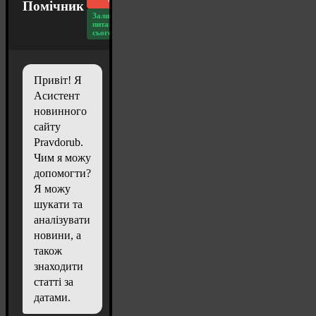
чат
Помічник
Залишилось
питань
сьогодні: 20
Привіт! Я
Асистент
новинного
сайту
Pravdorub.
Чим я можу
допомогти?
Я можу
шукати та
аналізувати
новини, а
також
знаходити
статті за
датами.