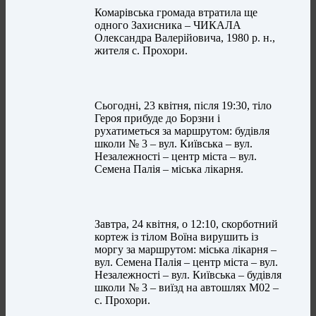
Комарівська громада втратила ще
одного Захисника – ЧИКАЛА
Олександра Валерійовича, 1980 р. н.,
жителя с. Прохори.
Сьогодні, 23 квітня, після 19:30, тіло
Героя прибуде до Борзни і
рухатиметься за маршрутом: будівля
школи № 3 – вул. Київська – вул.
Незалежності – центр міста – вул.
Семена Палія – міська лікарня.
Завтра, 24 квітня, о 12:10, скорботний
кортеж із тілом Воїна вирушить із
моргу за маршрутом: міська лікарня –
вул. Семена Палія – центр міста – вул.
Незалежності – вул. Київська – будівля
школи № 3 – виїзд на автошлях М02 –
с. Прохори.