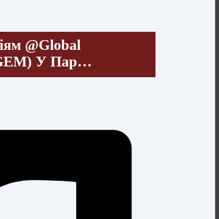
іям @Global
(GEM) У Пар…