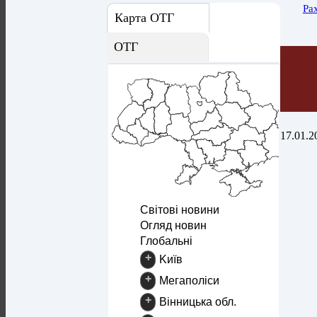
Ра
Карта ОТГ
ОТГ
17.01.2
Світові новини
Огляд новин
Глобальні
+
Kиїв
+
Mегаполіси
+
Вінницька обл.