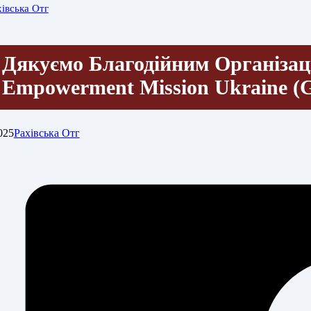
хівська Отг
Дякуємо Благодійним Організац
Empowerment Mission Ukraine 
025
Рахівська Отг