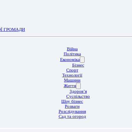
ОЇ ГРОМАДИ
Війна
Політика
Економіка
Бізнес
Спорт
Технології
Машини
Життя
Здоров’я
Суспільство
Шоу бізнес
Розваги
Розслідування
Сад та огород