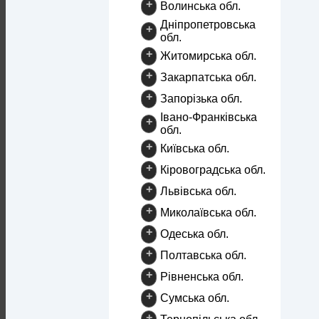
+
Волинська обл.
Дніпропетровська
+
обл.
+
Житомирська обл.
+
Закарпатська обл.
+
Запорізька обл.
Івано-Франківська
+
обл.
+
Київська обл.
+
Кіровоградська обл.
+
Львівська обл.
+
Миколаївська обл.
+
Одеська обл.
+
Полтавська обл.
+
Рівненська обл.
+
Сумська обл.
+