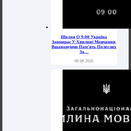
Щодня О 9:00 Україна
Завмирає У Хвилині Мовчання,
Вшановуючи Пам’ять Полеглих
За…
08.08.2026