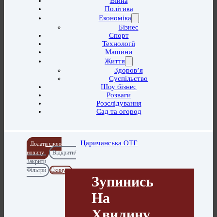
Війна
Політика
Економіка
Бізнес
Спорт
Технології
Машини
Життя
Здоров’я
Суспільство
Шоу бізнес
Розваги
Розслідування
Сад та огород
Царичанська ОТГ
Додати свою
новину
Відкрити/
Закрити
Фільтри
Скинути
Зупинись
На
Хвилину.