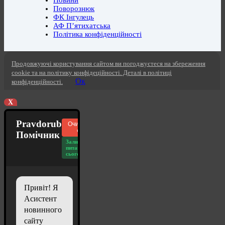
Поворознюк
ФК Інгулець
АФ П’ятихатська
Політика конфіденційності
Продовжуючі користування сайтом ви погоджуєтеся на збереження
cookie та на політику конфідеційності. Деталі в політиці
Ок
конфіденційності.
X
Pravdorub
Очистити
чат
Помічник
Залишилось
питань
сьогодні: 20
Привіт! Я
Асистент
новинного
сайту