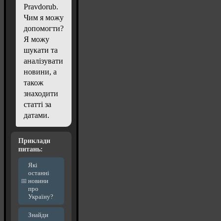
Pravdorub.
Чим я можу
допомогти?
Я можу
шукати та
аналізувати
новини, а
також
знаходити
статті за
датами.
Приклади
питань:
Які
останні
новини
про
Україну?
Знайди