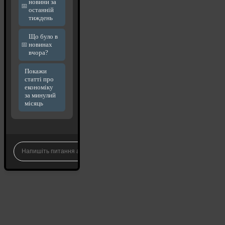
новини за
останній
тиждень
Що було в
новинах
вчора?
Покажи
статті про
економіку
за минулий
місяць