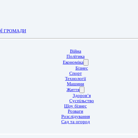
ОЇ ГРОМАДИ
Війна
Політика
Економіка
Бізнес
Спорт
Технології
Машини
Життя
Здоров’я
Суспільство
Шоу бізнес
Розваги
Розслідування
Сад та огород