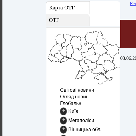
Ке
Карта ОТГ
ОТГ
03.06.2
Світові новини
Огляд новин
Глобальні
+
Kиїв
+
Mегаполіси
+
Вінницька обл.