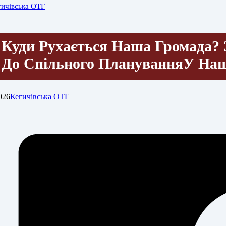
гичівська ОТГ
Куди Рухається Наша Громада? 
До Спільного Планування ​У Н
026
Кегичівська ОТГ