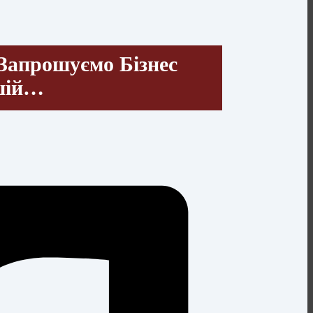
Запрошуємо Бізнес
ашій…