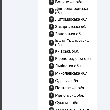
+
Волинська обл.
Дніпропетровська
+
обл.
+
Житомирська обл.
+
Закарпатська обл.
+
Запорізька обл.
Івано-Франківська
+
обл.
+
Київська обл.
+
Кіровоградська обл.
+
Львівська обл.
+
Миколаївська обл.
+
Одеська обл.
+
Полтавська обл.
+
Рівненська обл.
+
Сумська обл.
+