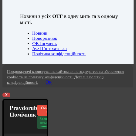
Новини з усіх
ОТГ
в одну мить та в одному
місті.
Новини
Поворознюк
ФК Інгулець
АФ П’ятихатська
Політика конфіденційності
Продовжуючі користування сайтом ви погоджуєтеся на збереження
cookie та на політику конфідеційності. Деталі в політиці
Ок
конфіденційності.
X
Pravdorub
Очистити
чат
Помічник
Залишилось
питань
сьогодні: 20