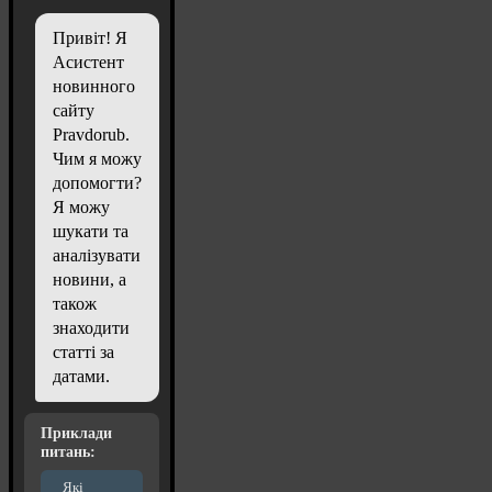
Привіт! Я
Асистент
новинного
сайту
Pravdorub.
Чим я можу
допомогти?
Я можу
шукати та
аналізувати
новини, а
також
знаходити
статті за
датами.
Приклади
питань:
Які