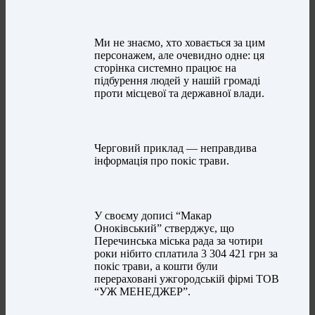
Ми не знаємо, хто ховається за цим
персонажем, але очевидно одне: ця
сторінка системно працює на
підбурення людей у нашій громаді
проти місцевої та державної влади.
Черговий приклад — неправдива
інформація про покіс трави.
У своєму дописі “Макар
Оноківський” стверджує, що
Перечинська міська рада за чотири
роки нібито сплатила 3 304 421 грн за
покіс трави, а кошти були
перераховані ужгородській фірмі ТОВ
“УЖ МЕНЕДЖЕР”.