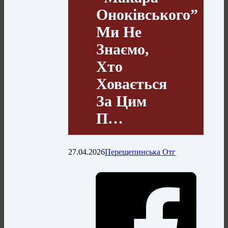
Оноківського”
Ми Не
Знаємо,
Хто
Ховається
За Цим
П…
27.04.2026
Перещепинська Отг