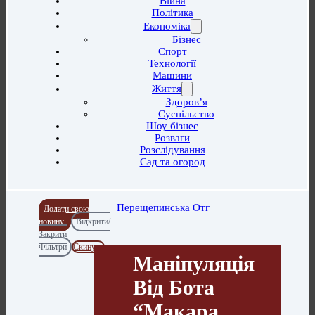
Війна
Політика
Економіка
Бізнес
Спорт
Технології
Машини
Життя
Здоров’я
Суспільство
Шоу бізнес
Розваги
Розслідування
Сад та огород
Перещепинська Отг
Додати свою
новину
Відкрити/
Закрити
Фільтри
Скинути
Маніпуляція
Від Бота
“Макара