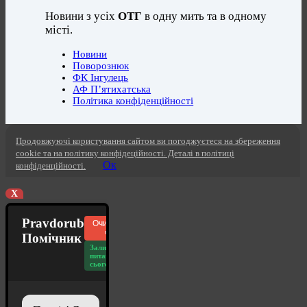
Новини з усіх
ОТГ
в одну мить та в одному
місті.
Новини
Поворознюк
ФК Інгулець
АФ П’ятихатська
Політика конфіденційності
Продовжуючі користування сайтом ви погоджуєтеся на збереження
cookie та на політику конфідеційності. Деталі в політиці
Ок
конфіденційності.
X
Pravdorub
Очистити
чат
Помічник
Залишилось
питань
сьогодні: 20