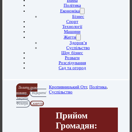
Війна
Політика
Економіка
Бізнес
Спорт
Технології
Машини
Життя
Здоров’я
Суспільство
Шоу бізнес
Розваги
Розслідування
Сад та огород
Кропивницький Отг
,
Політика
,
Додати свою
Суспільство
новину
Відкрити/
Закрити
Фільтри
Скинути
Прийом
Громадян: