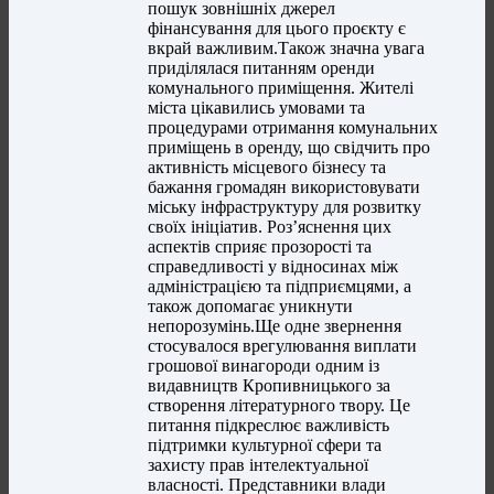
пошук зовнішніх джерел
фінансування для цього проєкту є
вкрай важливим.Також значна увага
приділялася питанням оренди
комунального приміщення. Жителі
міста цікавились умовами та
процедурами отримання комунальних
приміщень в оренду, що свідчить про
активність місцевого бізнесу та
бажання громадян використовувати
міську інфраструктуру для розвитку
своїх ініціатив. Роз’яснення цих
аспектів сприяє прозорості та
справедливості у відносинах між
адміністрацією та підприємцями, а
також допомагає уникнути
непорозумінь.Ще одне звернення
стосувалося врегулювання виплати
грошової винагороди одним із
видавництв Кропивницького за
створення літературного твору. Це
питання підкреслює важливість
підтримки культурної сфери та
захисту прав інтелектуальної
власності. Представники влади