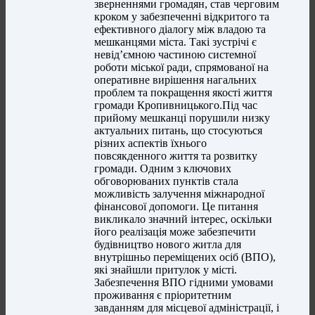
зверненнями громадян, став черговим
кроком у забезпеченні відкритого та
ефективного діалогу між владою та
мешканцями міста. Такі зустрічі є
невід’ємною частиною системної
роботи міської ради, спрямованої на
оперативне вирішення нагальних
проблем та покращення якості життя
громади Кропивницького.Під час
прийому мешканці порушили низку
актуальних питань, що стосуються
різних аспектів їхнього
повсякденного життя та розвитку
громади. Одним з ключових
обговорюваних пунктів стала
можливість залучення міжнародної
фінансової допомоги. Це питання
викликало значний інтерес, оскільки
його реалізація може забезпечити
будівництво нового житла для
внутрішньо переміщених осіб (ВПО),
які знайшли притулок у місті.
Забезпечення ВПО гідними умовами
проживання є пріоритетним
завданням для місцевої адміністрації, і