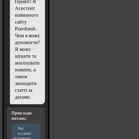
Привіт! Я
Асистент
новинного
сайту
Pravdorub.
Чим я можу
допомогти?
Я можу
шукати та
аналізувати
новини, а
також
знаходити
статті за
датами.
Приклади
питань:
Які
останні
новини