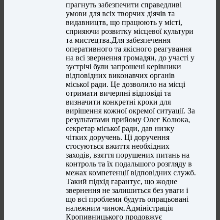
прагнуть забезпечити справедливі
умови для всіх творчих діячів та
видавництв, що працюють у місті,
сприяючи розвитку місцевої культури
та мистецтва.Для забезпечення
оперативного та якісного реагування
на всі звернення громадян, до участі у
зустрічі були запрошені керівники
відповідних виконавчих органів
міської ради. Це дозволило на місці
отримати вичерпні відповіді та
визначити конкретні кроки для
вирішення кожної окремої ситуації. За
результатами прийому Олег Колюка,
секретар міської ради, дав низку
чітких доручень. Ці доручення
стосуються вжиття необхідних
заходів, взяття порушених питань на
контроль та їх подальшого розгляду в
межах компетенції відповідних служб.
Такий підхід гарантує, що жодне
звернення не залишиться без уваги і
що всі проблеми будуть опрацьовані
належним чином.Адміністрація
Кропивницького продовжує