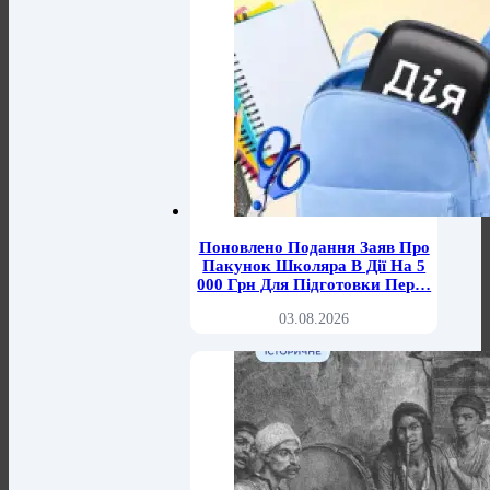
Поновлено Подання Заяв Про
Пакунок Школяра В Дії На 5
000 Грн Для Підготовки Пер…
03.08.2026