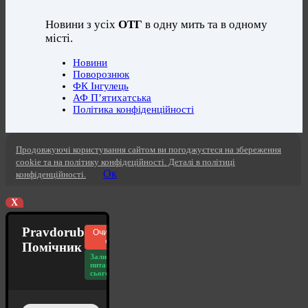
Новини з усіх
ОТГ
в одну мить та в одному
місті.
Новини
Поворознюк
ФК Інгулець
АФ П’ятихатська
Політика конфіденційності
Продовжуючі користування сайтом ви погоджуєтеся на збереження
cookie та на політику конфідеційності. Деталі в політиці
Ок
конфіденційності.
X
Pravdorub
Очистити
чат
Помічник
Залишилось
питань
сьогодні: 20