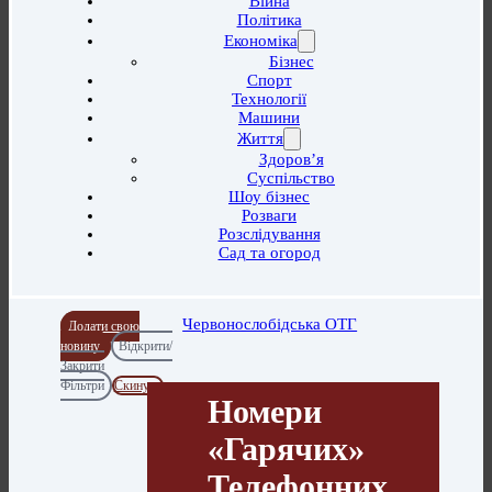
Війна
Політика
Економіка
Бізнес
Спорт
Технології
Машини
Життя
Здоров’я
Суспільство
Шоу бізнес
Розваги
Розслідування
Сад та огород
Червонослобідська ОТГ
Додати свою
новину
Відкрити/
Закрити
Фільтри
Скинути
Номери
«гарячих»
Телефонних