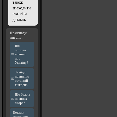
також
знаходити
статті за
датами.
Приклади
питань:
Які
останні
новини
про
Україну?
Знайди
новини за
останній
тиждень
Що було в
новинах
вчора?
Покажи
статті про