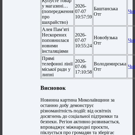
Купуєте товар
у магазині…
2026-
Баштанська
(попередження
07-07
Чи
Отг
про
10:57:59
шахрайство)
Алея Пам’яті
Нескорених
2026-
Новобузька
поповнилася
07-07
Чи
Отг
новими
10:55:24
інсталяціями
Прямі
2026-
телефонні лінії
Володимирська
07-06
Чи
міської ради у
Отг
17:10:58
липні
Висновок
Новинна картина Миколаївщини за
останню добу демонструє
різноманітність подій: від освітніх
досягнень до соціальної підтримки та
безпеки. Регіон активно розвивається,
впроваджує міжнародні проєкти,
піклується про громадян та зберігає