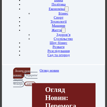
Війна
Політика
Економіка
Бізнес
Спорт
Технології
Машини
Життя
Здоров’я
Суспільство
Шоу бізнес
Розваги
Розслідування
Сад та огород
Огляд новин
Додати свою
новину
Відкрити/
Закрити
Фільтри
Скинути
Огляд
Новин:
Перемога