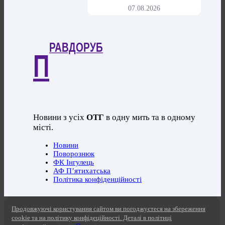
07.08.2026
РАВДОРУБ
П
Новини з усіх
ОТГ
в одну мить та в одному
місті.
Новини
Поворознюк
ФК Інгулець
АФ П’ятихатська
Політика конфіденційності
Продовжуючі користування сайтом ви погоджуєтеся на збереження
cookie та на політику конфідеційності. Деталі в політиці