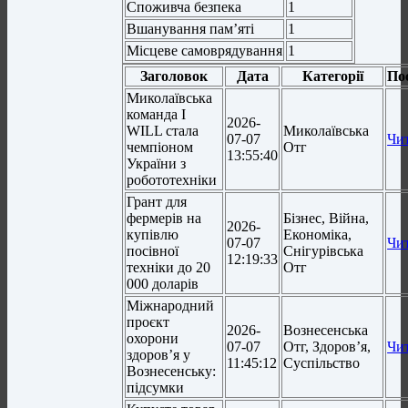
Споживча безпека
1
Вшанування пам’яті
1
Місцеве самоврядування
1
Заголовок
Дата
Категорії
По
Миколаївська
команда I
2026-
WILL стала
Миколаївська
07-07
Чи
чемпіоном
Отг
13:55:40
України з
робототехніки
Грант для
фермерів на
Бізнес, Війна,
2026-
купівлю
Економіка,
07-07
Чи
посівної
Снігурівська
12:19:33
техніки до 20
Отг
000 доларів
Міжнародний
проєкт
2026-
Вознесенська
охорони
07-07
Отг, Здоров’я,
Чи
здоров’я у
11:45:12
Суспільство
Вознесенську:
підсумки