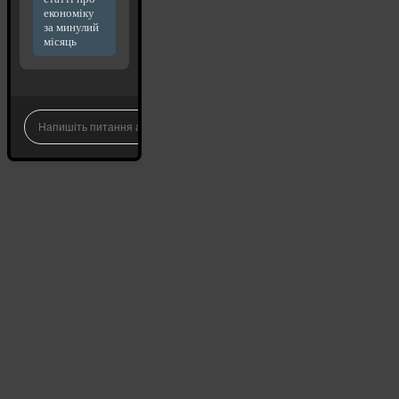
економіку
за минулий
місяць