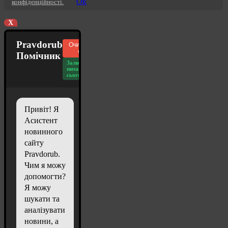
Ок
конфіденційності.
X
Pravdorub
Очистити
чат
Помічник
Залишилось
питань
сьогодні: 20
Привіт! Я
Асистент
новинного
сайту
Pravdorub.
Чим я можу
допомогти?
Я можу
шукати та
аналізувати
новини, а