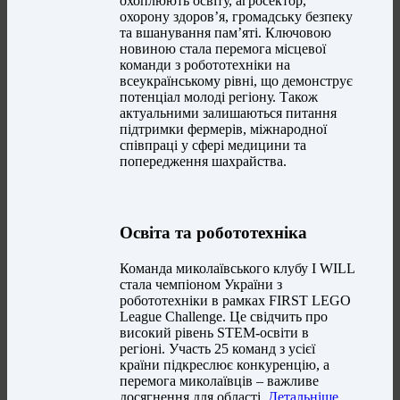
охоплюють освіту, агросектор,
охорону здоров’я, громадську безпеку
та вшанування пам’яті. Ключовою
новиною стала перемога місцевої
команди з робототехніки на
всеукраїнському рівні, що демонструє
потенціал молоді регіону. Також
актуальними залишаються питання
підтримки фермерів, міжнародної
співпраці у сфері медицини та
попередження шахрайства.
Освіта та робототехніка
Команда миколаївського клубу I WILL
стала чемпіоном України з
робототехніки в рамках FIRST LEGO
League Challenge. Це свідчить про
високий рівень STEM-освіти в
регіоні. Участь 25 команд з усієї
країни підкреслює конкуренцію, а
перемога миколаївців – важливе
досягнення для області.
Детальніше