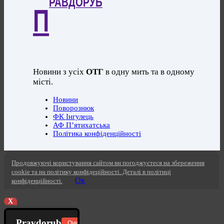
РАВДОРУБ
П
Новини з усіх
ОТГ
в одну мить та в одному
місті.
Новини
Поворознюк
ФК Інгулець
АФ П’ятихатська
Політика конфіденційності
Продовжуючі користування сайтом ви погоджуєтеся на збереження
cookie та на політику конфідеційності. Деталі в політиці
Ок
конфіденційності.
X
Pravdorub
Очистити