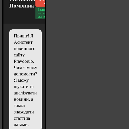
чат
Помічник
Залишилось
питань
сьогодні: 20
Привіт! Я
Асистент
новинного
сайту
Pravdorub.
Чим я можу
допомогти?
Я можу
шукати та
аналізувати
новини, а
також
знаходити
статті за
датами.