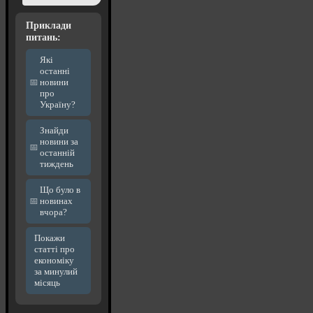
Приклади
питань:
Які
останні
новини
про
Україну?
Знайди
новини за
останній
тиждень
Що було в
новинах
вчора?
Покажи
статті про
економіку
за минулий
місяць