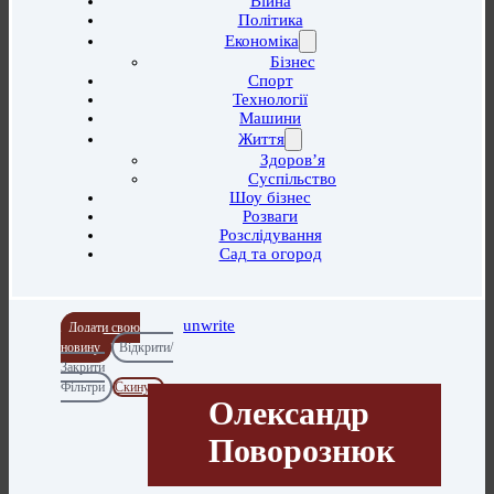
Війна
Політика
Економіка
Бізнес
Спорт
Технології
Машини
Життя
Здоров’я
Суспільство
Шоу бізнес
Розваги
Розслідування
Сад та огород
unwrite
Додати свою
новину
Відкрити/
Закрити
Фільтри
Скинути
Олександр
Поворознюк