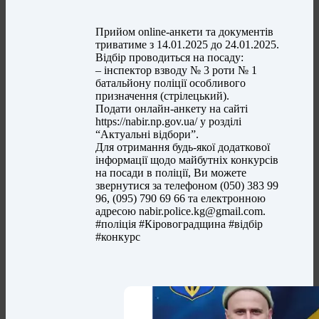
Прийом оnline-анкети та документів
триватиме з 14.01.2025 до 24.01.2025.
Відбір проводиться на посаду:
– інспектор взводу № 3 роти № 1
батальйону поліції особливого
призначення (стрілецький).
Подати онлайн-анкету на сайті
https://nabir.np.gov.ua/ у розділі
“Актуальні відбори”.
Для отримання будь-якої додаткової
інформації щодо майбутніх конкурсів
на посади в поліції, Ви можете
звернутися за телефоном (050) 383 99
96, (095) 790 69 66 та електронною
адресою
nabir.police.kg@gmail.com
.
#поліція #Кіровоградщина #відбір
#конкурс