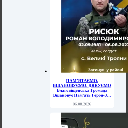
ПАМ’ЯТАЄМО.
ВШАНОВУЄМО. ДЯКУЄМО
Благовіщенська Громада
Вшановує Пам’ять Героя-З…
06.08.2026