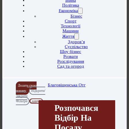
Війна
Політика
Економіка
Бізнес
Спорт
Технології
Машини
Життя
Здоров’я
Суспільство
Шоу бізнес
Розваги
Розслідування
Сад та огород
Благовіщенська Отг
Додати свою
новину
Відкрити/
Закрити
Фільтри
Скинути
Розпочався
Відбір На
Посаду