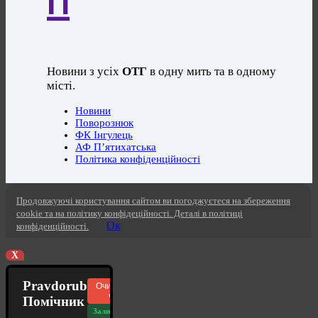
Новини з усіх
ОТГ
в одну мить та в одному
місті.
Новини
Поворознюк
ФК Інгулець
АФ П’ятихатська
Політика конфіденційності
Продовжуючі користування сайтом ви погоджуєтеся на збереження
cookie та на політику конфідеційності. Деталі в політиці
Ок
конфіденційності.
X
Pravdorub
Очистити
чат
Помічник
Залишилось