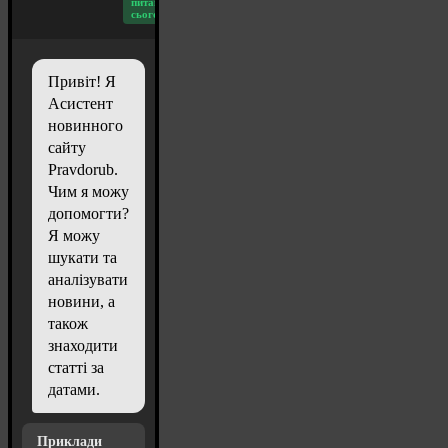
питань
сьогодні: 20
Привіт! Я
Асистент
новинного
сайту
Pravdorub.
Чим я можу
допомогти?
Я можу
шукати та
аналізувати
новини, а
також
знаходити
статті за
датами.
Приклади