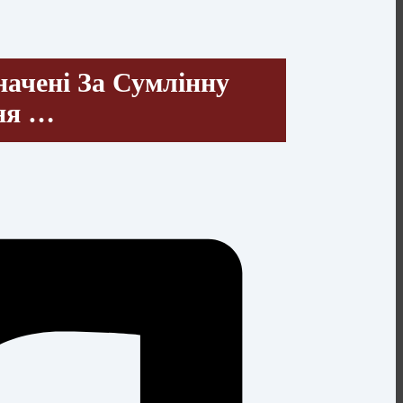
ачені За Сумлінну
ня …