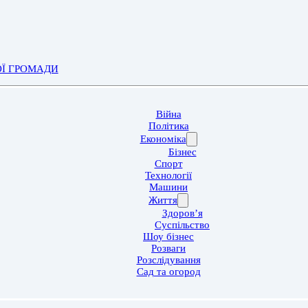
ОЇ ГРОМАДИ
Війна
Політика
Економіка
Бізнес
Спорт
Технології
Машини
Життя
Здоров’я
Суспільство
Шоу бізнес
Розваги
Розслідування
Сад та огород