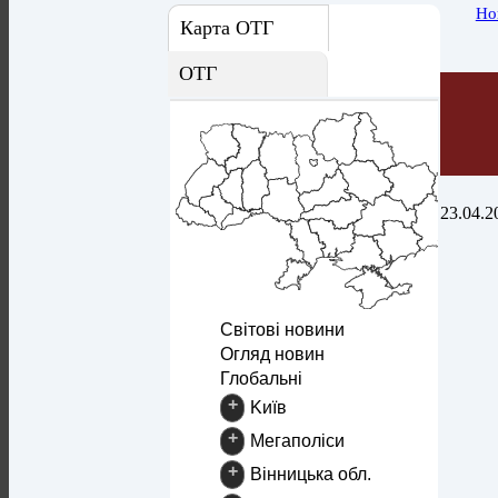
Но
Карта ОТГ
ОТГ
23.04.2
Світові новини
Огляд новин
Глобальні
+
Kиїв
+
Mегаполіси
+
Вінницька обл.