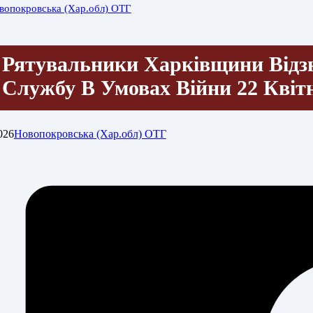
вопокровська (Хар.обл) ОТГ
Рятувальники Харківщини Відзн
Службу В Умовах Війни 22 Квіт
026
Новопокровська (Хар.обл) ОТГ