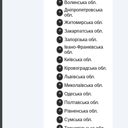
+
Волинська обл.
Дніпропетровська
+
обл.
+
Житомирська обл.
+
Закарпатська обл.
+
Запорізька обл.
Івано-Франківська
+
обл.
+
Київська обл.
+
Кіровоградська обл.
+
Львівська обл.
+
Миколаївська обл.
+
Одеська обл.
+
Полтавська обл.
+
Рівненська обл.
+
Сумська обл.
+