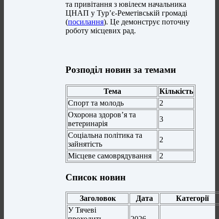
та привітання з ювілеєм начальника
ЦНАП у Тур’є-Реметівській громаді
(
посилання
). Це демонструє поточну
роботу місцевих рад.
Розподіл новин за темами
Тема
Кількість
Спорт та молодь
2
Охорона здоров’я та
3
ветеринарія
Соціальна політика та
2
зайнятість
Місцеве самоврядування
2
Список новин
Заголовок
Дата
Категорії
У Тячеві
проходить
2026-