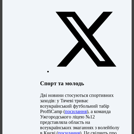
Спорт та молодь
Дві новини стосуються спортивних
заходів: у Тячеві триває
всеукраїнський футбольний табір
ProffiCamp (
посилання
), а команда
Ужгородського ліцею №12
представляла область на
всеукраїнських змаганнях з волейболу
в Києві (
посилання
). Це свідчить про