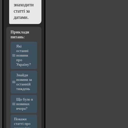
знаходити
статті за
датами.
Приклади
питань:
Які
останні
новини
про
Україну?
Знайди
новини за
останній
тиждень
Що було в
новинах
вчора?
Покажи
статті про