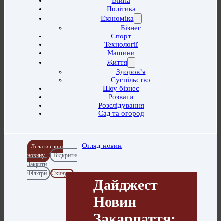
Війна
Політика
Економіка
Бізнес
Спорт
Технології
Машини
Життя
Здоров’я
Суспільство
Шоу бізнес
Розваги
Розслідування
Сад та огород
Огляд новин
Додати свою
новину
Відкрити/
Закрити
Фільтри
Скинути
Дайджест
Новин
Закарпаття: