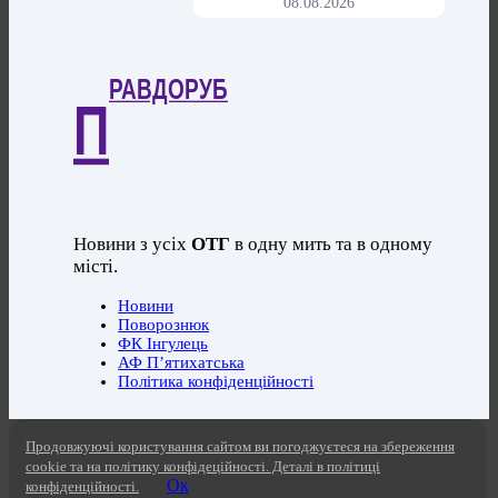
08.08.2026
РАВДОРУБ
П
Новини з усіх
ОТГ
в одну мить та в одному
місті.
Новини
Поворознюк
ФК Інгулець
АФ П’ятихатська
Політика конфіденційності
Продовжуючі користування сайтом ви погоджуєтеся на збереження
cookie та на політику конфідеційності. Деталі в політиці
Ок
конфіденційності.