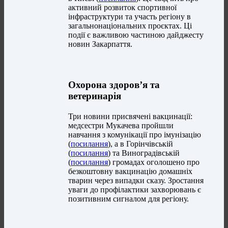
активний розвиток спортивної
інфраструктури та участь регіону в
загальнонаціональних проєктах. Ці
події є важливою частиною дайджесту
новин Закарпаття.
Охорона здоров’я та
ветеринарія
Три новини присвячені вакцинації:
медсестри Мукачева пройшли
навчання з комунікації про імунізацію
(
посилання
), а в Горінчівській
(
посилання
) та Виноградівській
(
посилання
) громадах оголошено про
безкоштовну вакцинацію домашніх
тварин через випадки сказу. Зростання
уваги до профілактики захворювань є
позитивним сигналом для регіону.