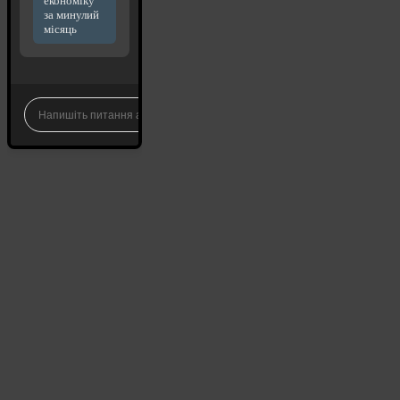
економіку
за минулий
місяць