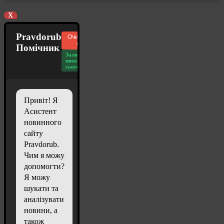
X
Pravdorub
Очистити
чат
Помічник
Залишилось
питань
сьогодні: 20
Привіт! Я
Асистент
новинного
сайту
Pravdorub.
Чим я можу
допомогти?
Я можу
шукати та
аналізувати
новини, а
також