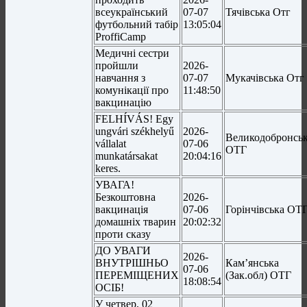
всеукраїнський
07-07
Тячівська Отг
футбольний табір
13:05:04
ProffiCamp
Медичні сестри
пройшли
2026-
навчання з
07-07
Мукачівська Отг
комунікації про
11:48:50
вакцинацію
FELHÍVÁS! Egy
ungvári székhelyű
2026-
Великодобронсь
vállalat
07-06
ОТГ
munkatársakat
20:04:16
keres.
УВАГА!
Безкоштовна
2026-
вакцинація
07-06
Горінчівська ОТ
домашніх тварин
20:02:32
проти сказу
ДО УВАГИ
2026-
ВНУТРІШНЬО
Кам’янська
07-06
ПЕРЕМІЩЕНИХ
(Зак.обл) ОТГ
18:08:54
ОСІБ!
У четвер, 02