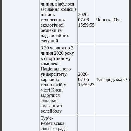
липня, відбулося
засідання комісії з
питань
2026-
техногенно-
07-06
Чопська Отг
екологічної
15:59:55
безпеки та
надзвичайних
ситуацій
З 30 червня по 3
липня 2026 року
в спортивному
комплексі
Національного
університету
2026-
харчових
07-06
Ужгородська От
технологій у
15:59:23
місті Києві
відбулися
фінальні
змагання з
волейболу
Турʼє-
Реметівська
сільська рада