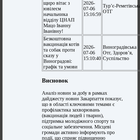
щиро вітає з
2026-
Тур’є-Реметівськ
ювілеєм
07-06
ОТГ
начальника
15:16:59
відділу ЦНАП
Мацо Іванну
Іванівну!
Безкоштовна
вакцинація котів
2026-
Виноградівська
та собак проти
07-06
Отг, Здоров’я,
сказу у
15:10:40
Суспільство
Виноградові:
графік та умови
Висновок
Аналіз новин за добу в рамках
дайджесту новин Закарпаття показує,
що в області ключовими темами є
профілактика захворювань
(вакцинація людей і тварин),
підтримка молодіжного спорту та
соціальне забезпечення. Місцеві
громади активно інформують про
події, що сприяє підвищенню