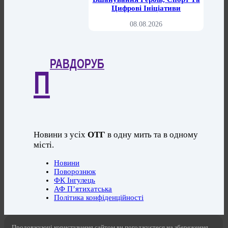
Цифрові Ініціативи
08.08.2026
РАВДОРУБ
П
Новини з усіх
ОТГ
в одну мить та в одному
місті.
Новини
Поворознюк
ФК Інгулець
АФ П’ятихатська
Політика конфіденційності
Продовжуючі користування сайтом ви погоджуєтеся на збереження