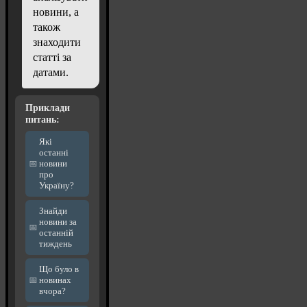
новини, а
також
знаходити
статті за
датами.
Приклади
питань:
Які
останні
новини
про
Україну?
Знайди
новини за
останній
тиждень
Що було в
новинах
вчора?