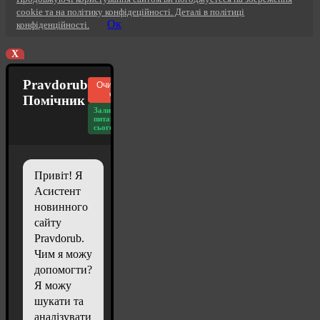
cookie та на політику конфідеційності. Деталі в політиці
Ок
конфіденційності.
X
Pravdorub
Очистити
чат
Помічник
Залишилось
питань
сьогодні: 20
Привіт! Я
Асистент
новинного
сайту
Pravdorub.
Чим я можу
допомогти?
Я можу
шукати та
аналізувати