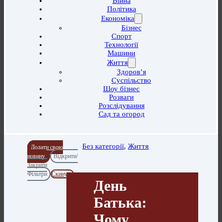
Війна
Політика
Економіка
Бізнес
Спорт
Технології
Машини
Життя
Здоров’я
Суспільство
Шоу бізнес
Розваги
Розслідування
Сад та огород
Без категорії
,
Життя
Додати свою
новину
Відкрити/
Закрити
Фільтри
Скинути
День
Батька:
Чому