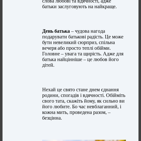
слова любові та вдячності, адже
батьки заслуговують на найкраще.
День батька
– чудова нагода
подарувати батькові радість. Це може
бути невеликий сюрприз, спільна
вечеря або просто теплі обійми.
Головне – увага та щирість. Адже для
батька найцінніше – це любов його
дітей.
Нехай це свято стане днем єднання
родини, спогадів і вдячності. Обійміть
свого тата, скажіть йому, як сильно ви
його любите. Бо час невблаганний, і
кожна мить, проведена разом, –
безцінна.