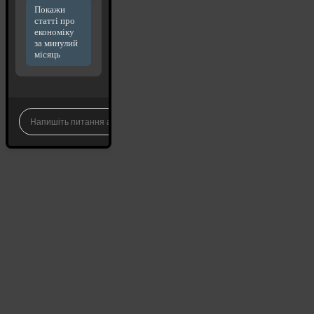
Покажи
статті про
економіку
за минулий
місяць