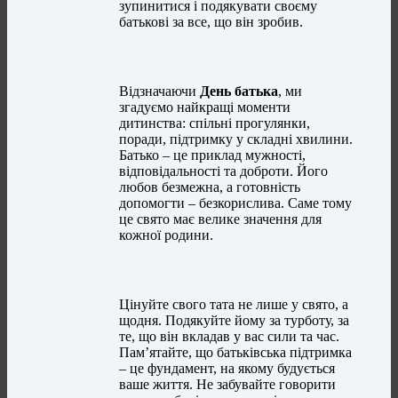
зупинитися і подякувати своєму
батькові за все, що він зробив.
Відзначаючи
День батька
, ми
згадуємо найкращі моменти
дитинства: спільні прогулянки,
поради, підтримку у складні хвилини.
Батько – це приклад мужності,
відповідальності та доброти. Його
любов безмежна, а готовність
допомогти – безкорислива. Саме тому
це свято має велике значення для
кожної родини.
Цінуйте свого тата не лише у свято, а
щодня. Подякуйте йому за турботу, за
те, що він вкладав у вас сили та час.
Пам’ятайте, що батьківська підтримка
– це фундамент, на якому будується
ваше життя. Не забувайте говорити