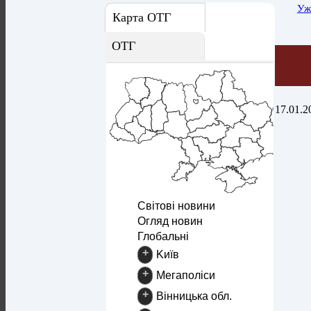
Уж
Карта ОТГ
ОТГ
17.01.2
Світові новини
Огляд новин
Глобальні
+
Kиїв
+
Mегаполіси
+
Вінницька обл.