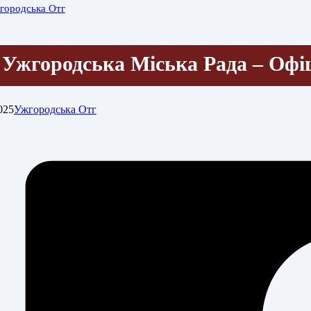
городська Отг
Ужгородська Міська Рада – Офі
025
Ужгородська Отг