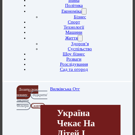
Війна
Політика
Економіка
Бізнес
Спорт
Технології
Машини
Життя
Здоров’я
Суспільство
Шоу бізнес
Розваги
Розслідування
Сад та огород
Вилківська Отг
Додати свою
новину
Відкрити/
Закрити
Фільтри
Скинути
Україна
Чекає На
Дітей І