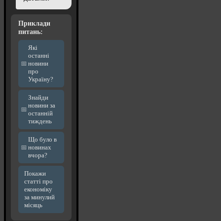
Приклади
питань:
Які
останні
новини
про
Україну?
Знайди
новини за
останній
тиждень
Що було в
новинах
вчора?
Покажи
статті про
економіку
за минулий
місяць