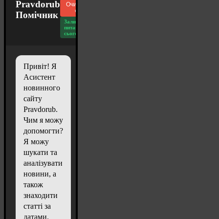
Pravdorub
Очистити
чат
Помічник
Залишилось
питань
сьогодні: 20
Привіт! Я
Асистент
новинного
сайту
Pravdorub.
Чим я можу
допомогти?
Я можу
шукати та
аналізувати
новини, а
також
знаходити
статті за
датами.