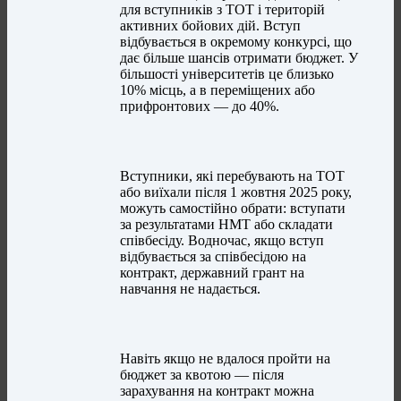
для вступників з ТОТ і територій
активних бойових дій. Вступ
відбувається в окремому конкурсі, що
дає більше шансів отримати бюджет. У
більшості університетів це близько
10% місць, а в переміщених або
прифронтових — до 40%.
Вступники, які перебувають на ТОТ
або виїхали після 1 жовтня 2025 року,
можуть самостійно обрати: вступати
за результатами НМТ або складати
співбесіду. Водночас, якщо вступ
відбувається за співбесідою на
контракт, державний грант на
навчання не надається.
Навіть якщо не вдалося пройти на
бюджет за квотою — після
зарахування на контракт можна