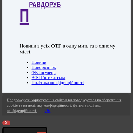
РАВДОРУБ
П
Новини з усіх
ОТГ
в одну мить та в одному
місті.
Новини
Поворознюк
ФК Інгулець
АФ П’ятихатська
Політика конфіденційності
Продовжуючі користування сайтом ви погоджуєтеся на збереження
cookie та на політику конфідеційності. Деталі в політиці
Ок
конфіденційності.
X