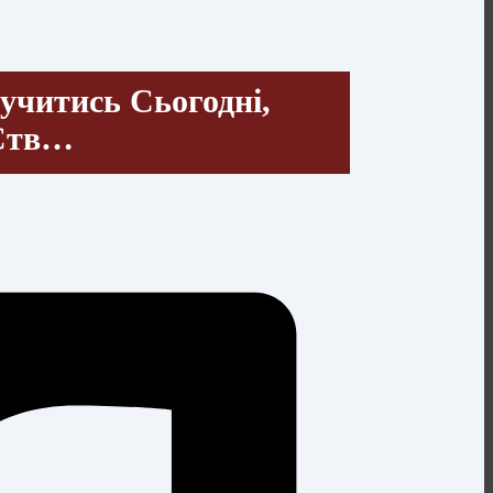
учитись Сьогодні,
 Ств…