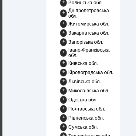
+
Волинська обл.
Дніпропетровська
+
обл.
+
Житомирська обл.
+
Закарпатська обл.
+
Запорізька обл.
Івано-Франківська
+
обл.
+
Київська обл.
+
Кіровоградська обл.
+
Львівська обл.
+
Миколаївська обл.
+
Одеська обл.
+
Полтавська обл.
+
Рівненська обл.
+
Сумська обл.
+