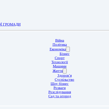
ОЇ ГРОМАДИ
Війна
Політика
Економіка
Бізнес
Спорт
Технології
Машини
Життя
Здоров’я
Суспільство
Шоу бізнес
Розваги
Розслідування
Сад та огород