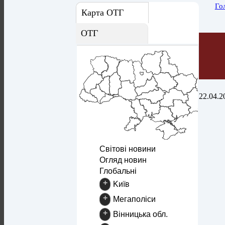
Го
Карта ОТГ
ОТГ
22.04.2
Світові новини
Огляд новин
Глобальні
+
Kиїв
+
Mегаполіси
+
Вінницька обл.