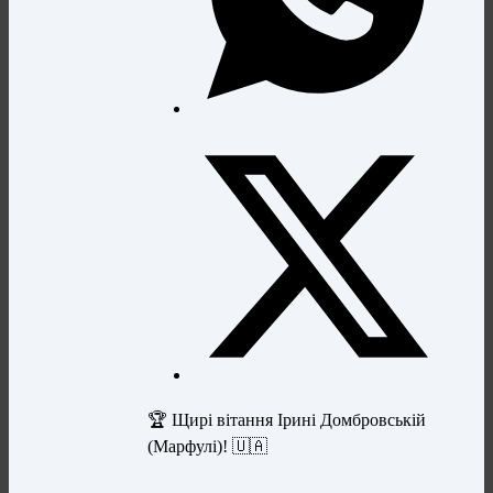
🏆 Щирі вітання Ірині Домбровській
(Марфулі)! 🇺🇦