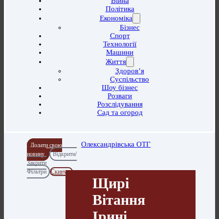
Війна
Політика
Економіка
Бізнес
Спорт
Технології
Машини
Життя
Здоров’я
Суспільство
Шоу бізнес
Розваги
Розслідування
Сад та огород
Олександрівська ОТГ
Додати свою
новину
Відкрити/
Закрити
Фільтри
Скинути
Щирі
Вітання
Ірині