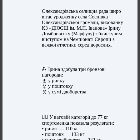
Олександрівська селищна рада щиро
вітає уродженку села Соснівка
Олександрівської громади, вихованку
КЗ «ДЮСШ ім. М.П. Іванова» Ірину
Домбровську (Марфулу) з блискучим
виступом на Чемпіонаті Європи з
важкої атлетики серед дорослих.
💪 Ірина здобула три бронзові
нагороди:
🥉 у ривку
🥉 у поштовху
🥉 у сумі двоборства
🏋️‍♀️ У ваговій категорії до 77 кг
спортсменка показала результати:
• ривок — 110 кг
• поштовх — 133 кг
• сума двоборства — 243 кг