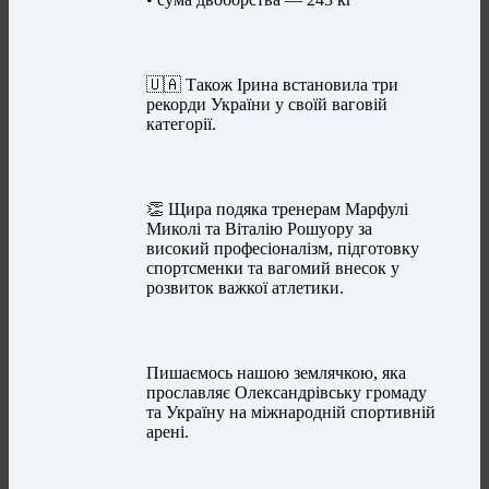
🇺🇦 Також Ірина встановила три
рекорди України у своїй ваговій
категорії.
👏 Щира подяка тренерам Марфулі
Миколі та Віталію Рошуору за
високий професіоналізм, підготовку
спортсменки та вагомий внесок у
розвиток важкої атлетики.
Пишаємось нашою землячкою, яка
прославляє Олександрівську громаду
та Україну на міжнародній спортивній
арені.