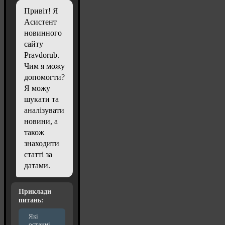
Привіт! Я
Асистент
новинного
сайту
Pravdorub.
Чим я можу
допомогти?
Я можу
шукати та
аналізувати
новини, а
також
знаходити
статті за
датами.
Приклади
питань:
Які
останні