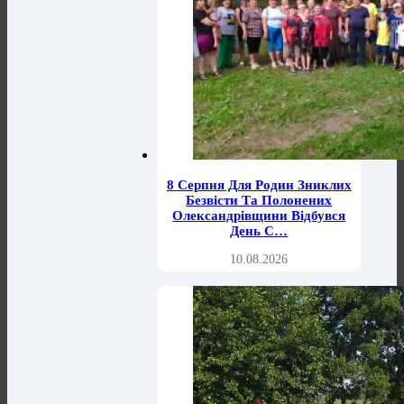
8 Серпня Для Родин Зниклих
Безвісти Та Полонених
Олександрівщини Відбувся
День С…
10.08.2026