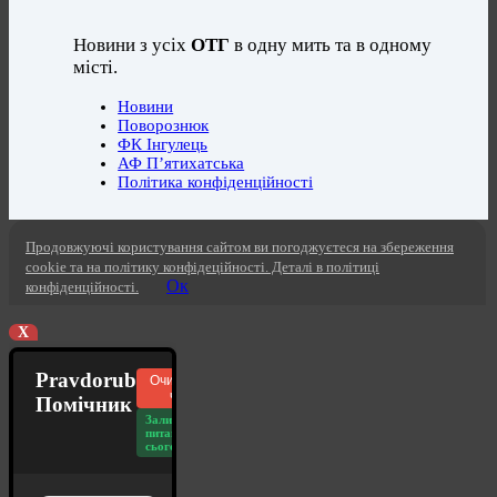
Новини з усіх
ОТГ
в одну мить та в одному
місті.
Новини
Поворознюк
ФК Інгулець
АФ П’ятихатська
Політика конфіденційності
Продовжуючі користування сайтом ви погоджуєтеся на збереження
cookie та на політику конфідеційності. Деталі в політиці
Ок
конфіденційності.
X
Pravdorub
Очистити
чат
Помічник
Залишилось
питань
сьогодні: 20