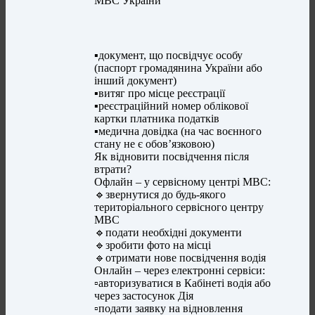
МВС України
▪️документ, що посвідчує особу
(паспорт громадянина України або
інший документ)
▪️витяг про місце реєстрації
▪️реєстраційний номер облікової
картки платника податків
▪️медична довідка (на час воєнного
стану не є обов’язковою)
Як відновити посвідчення після
втрати?
Офлайн – у сервісному центрі МВС:
🔹звернутися до будь-якого
територіального сервісного центру
МВС
🔹подати необхідні документи
🔹зробити фото на місці
🔹отримати нове посвідчення водія
Онлайн – через електронні сервіси:
▫️авторизуватися в Кабінеті водія або
через застосунок Дія
▫️подати заявку на відновлення