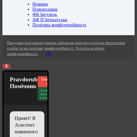
Новини
Поворознюк
ФК Інгулець
АФ П’ятихатська
Політика конфіденційності
Продовжуючі користування сайтом ви погоджуєтеся на збереження
cookie та на політику конфідеційності. Деталі в політиці
Ок
конфіденційності.
X
Pravdorub
Очистити
чат
Помічник
Залишилось
питань
сьогодні: 20
Привіт! Я
Асистент
новинного