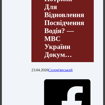
Для
Відновлення
Посвідчення
Водія? —
МВС
України
Докум…
23.04.2026
Солом'янський