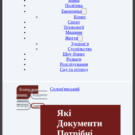
Війна
Політика
Економіка
Бізнес
Спорт
Технології
Машини
Життя
Здоров’я
Суспільство
Шоу бізнес
Розваги
Розслідування
Сад та огород
Солом'янський
Додати свою
новину
Відкрити/
Закрити
Фільтри
Скинути
Які
Документи
Потрібні