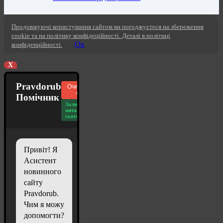
Продовжуючі користування сайтом ви погоджуєтеся на збереження
cookie та на політику конфідеційності. Деталі в політиці
Ок
конфіденційності.
X
Pravdorub
Очистити
чат
Помічник
Залишилось
питань
сьогодні: 20
Привіт! Я
Асистент
новинного
сайту
Pravdorub.
Чим я можу
допомогти?