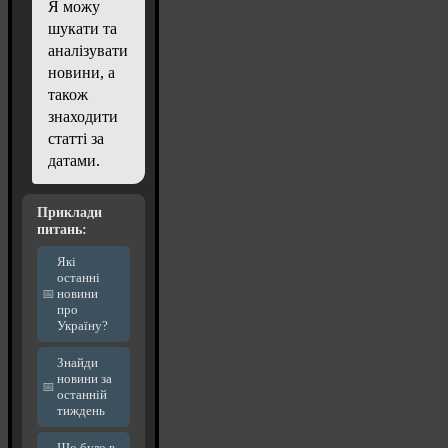
Я можу
шукати та
аналізувати
новини, а
також
знаходити
статті за
датами.
Приклади
питань:
Які
останні
новини
про
Україну?
Знайди
новини за
останній
тиждень
Що було в