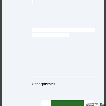
ГУ
Держпродспоживслужби
в
Полтавській області
« повернутися