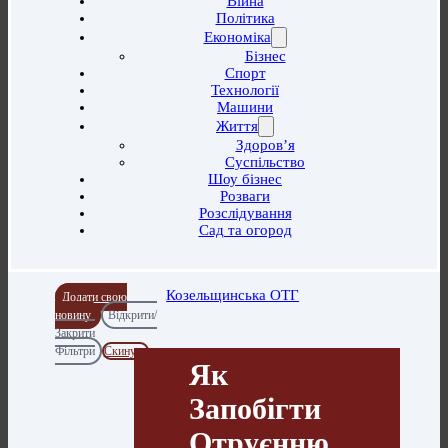
Війна
Політика
Економіка
Бізнес
Спорт
Технології
Машини
Життя
Здоров’я
Суспільство
Шоу бізнес
Розваги
Розслідування
Сад та огород
Козельщинська ОТГ
Додати свою
новину
Відкрити/
Закрити
Фільтри
Скинути
Як
Запобігти
Отруєнню