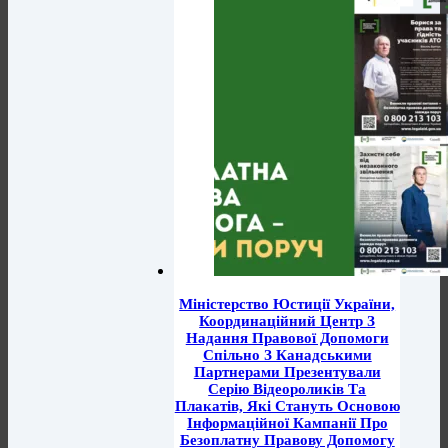
Міністерство Юстиції України,
Координаційний Центр З
Надання Правової Допомоги
Спільно З Канадськими
Партнерами Презентували
Серію Відеороликів Та
Плакатів, Які Стануть Основою
Інформаційної Кампанії Про
Безоплатну Правову Допомогу