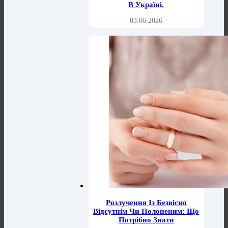
В Україні.
03.06.2026
Розлучення Із Безвісно
Відсутнім Чи Полоненим: Що
Потрібно Знати