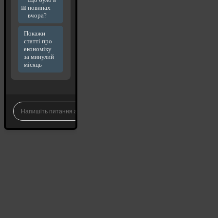
новинах
вчора?
Покажи
статті про
економіку
за минулий
місяць