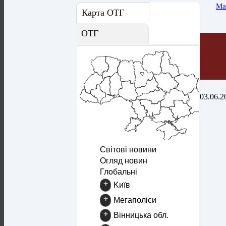
Ма
Карта ОТГ
ОТГ
03.06.2
Світові новини
Огляд новин
Глобальні
+
Kиїв
+
Mегаполіси
+
Вінницька обл.