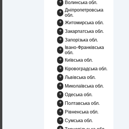
+
Волинська обл.
Дніпропетровська
+
обл.
+
Житомирська обл.
+
Закарпатська обл.
+
Запорізька обл.
Івано-Франківська
+
обл.
+
Київська обл.
+
Кіровоградська обл.
+
Львівська обл.
+
Миколаївська обл.
+
Одеська обл.
+
Полтавська обл.
+
Рівненська обл.
+
Сумська обл.
+