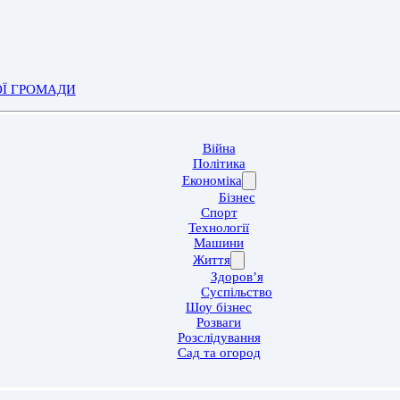
ОЇ ГРОМАДИ
Війна
Політика
Економіка
Бізнес
Спорт
Технології
Машини
Життя
Здоров’я
Суспільство
Шоу бізнес
Розваги
Розслідування
Сад та огород