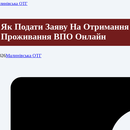
линівська ОТГ
Як Подати Заяву На Отримання
Проживання ВПО Онлайн
026
Малинівська ОТГ